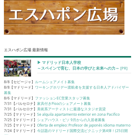
エスハポン広場 最新情報
▶︎ マドリッド日本人学校
～スペインで育む、日本の学びと未来への力～
[PR]
8/8【セビージャ】
ルームシェアメイト募集
8/8【マドリード】
ワーキングホリデー渡航者を支援する日本人アドバイザー
募集
8/6【マドリード】
ファッションEC営業スタッフ募集
7/31【バルセロナ】
家具付きPisoのシェアメート募集
7/31【バルセロナ】
美術系アーティストに最適なスタジオ賃貸
7/25【マドリード】
Se alquila apartamento exterior en zona Pacifico
7/25【マドリード】
シェアハウス・ピソ 9月からの入居者募集
7/25【マドリード】
Oferta de empleo: Profesor de japonés idioma materno
7/24【マドリード】
今話題のマドリード国際交流ピクニック第4弾！(25日開