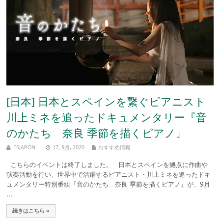
[日本] 日本とスペインを繋ぐピアニスト
川上ミネを追ったドキュメンタリー『音
のかたち 奈良 季節を描くピアノ』
ESJAPON
17, 9月, 2020
おすすめ情報
こちらのイベントは終了しました。 日本とスペインを拠点に作曲や
演奏活動を行い、世界中で活躍するピアニスト・川上ミネを追ったドキ
ュメンタリー特別番組『音のかたち 奈良 季節を描くピアノ』が、9月
...
続きはこちら »