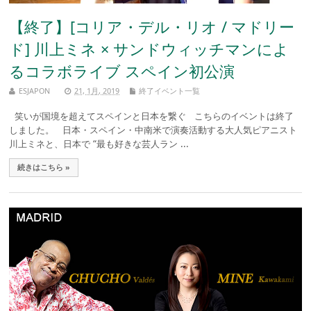
【終了】[コリア・デル・リオ / マドリー
ド] 川上ミネ × サンドウィッチマンによ
るコラボライブ スペイン初公演
ESJAPON
21, 1月, 2019
終了イベント一覧
笑いが国境を超えてスペインと日本を繋ぐ こちらのイベントは終了
しました。 日本・スペイン・中南米で演奏活動する大人気ピアニスト
川上ミネと、日本で “最も好きな芸人ラン ...
続きはこちら »