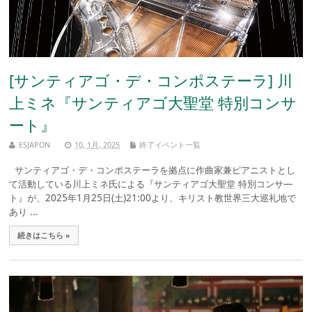
[サンティアゴ・デ・コンポステーラ] 川
上ミネ『サンティアゴ大聖堂 特別コンサ
ート』
ESJAPON
10, 1月, 2025
終了イベント一覧
サンティアゴ・デ・コンポステーラを拠点に作曲家兼ピアニストとし
て活動している川上ミネ氏による『サンティアゴ大聖堂 特別コンサ—
ト』が、2025年1月25日(土)21:00より、キリスト教世界三大巡礼地で
あり ...
続きはこちら »