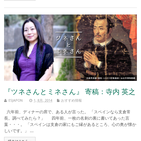
『ツネさんとミネさん』 寄稿：寺内 英之
ESJAPON
1, 8月, 2014
おすすめ情報
六年前、ディナーの席で、ある人が言った。 「スペインなら支倉常
長。調べてみたら？」 四年前、一枚の名刺の裏に書いてあった言
葉・・・。 「スペインは支倉の家にもご縁があるところ、心の奥が懐か
しいです。」 ...