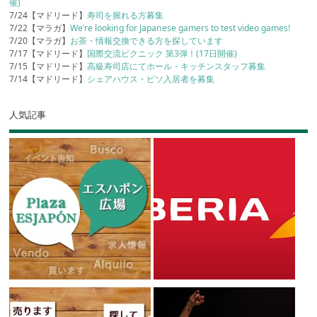
催)
7/24【マドリード】
寿司を握れる方募集
7/22【マラガ】
We’re looking for Japanese gamers to test video games!
7/20【マラガ】
お茶・情報交換できる方を探しています
7/17【マドリード】
国際交流ピクニック 第3弾！(17日開催)
7/15【マドリード】
高級寿司店にてホール・キッチンスタッフ募集
7/14【マドリード】
シェアハウス・ピソ入居者を募集
人気記事