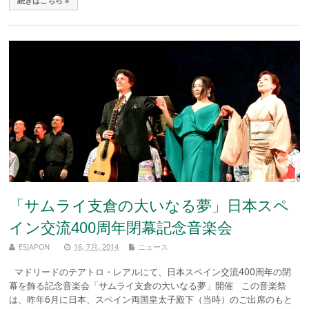
続きはこちら »
「サムライ支倉の大いなる夢」日本スペ
イン交流400周年閉幕記念音楽会
ESJAPON
16, 7月, 2014
ニュース
マドリードのテアトロ・レアルにて、日本スペイン交流400周年の閉
幕を飾る記念音楽会「サムライ支倉の大いなる夢」開催 この音楽祭
は、昨年6月に日本、スペイン両国皇太子殿下（当時）のご出席のもと