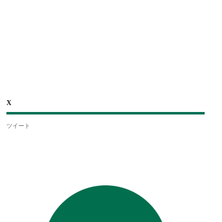
X
ツイート