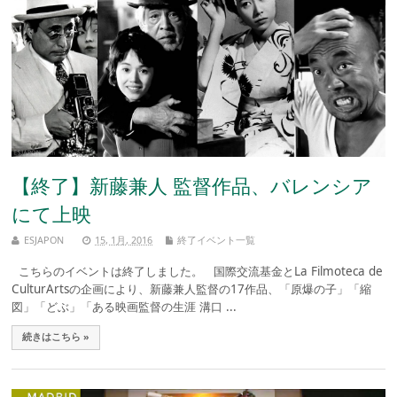
【終了】新藤兼人 監督作品、バレンシア
にて上映
ESJAPON
15, 1月, 2016
終了イベント一覧
こちらのイベントは終了しました。 国際交流基金とLa Filmoteca de
CulturArtsの企画により、新藤兼人監督の17作品、「原爆の子」「縮
図」「どぶ」「ある映画監督の生涯 溝口 ...
続きはこちら »