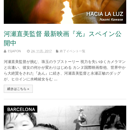
河瀬直美監督 最新映画『光』スペイン公
開中
ESJAPON
24, 11月, 2017
終了イベント一覧
河瀬直美監督が挑む、珠玉のラブストーリー 視力を失いゆくカメラマン
と出逢い、彼女の何かが変わりはじめる カンヌ国際映画祭他、世界中か
ら大絶賛をされた『あん』に続き、河瀬直美監督と永瀬正敏のダッグ
が、ヒロインに水崎綾女をむ ...
続きはこちら »