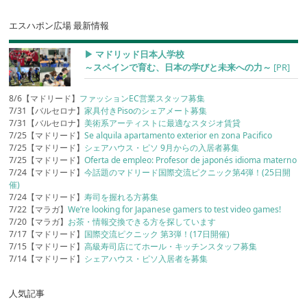
エスハポン広場 最新情報
▶︎ マドリッド日本人学校
～スペインで育む、日本の学びと未来への力～
[PR]
8/6【マドリード】
ファッションEC営業スタッフ募集
7/31【バルセロナ】
家具付きPisoのシェアメート募集
7/31【バルセロナ】
美術系アーティストに最適なスタジオ賃貸
7/25【マドリード】
Se alquila apartamento exterior en zona Pacifico
7/25【マドリード】
シェアハウス・ピソ 9月からの入居者募集
7/25【マドリード】
Oferta de empleo: Profesor de japonés idioma materno
7/24【マドリード】
今話題のマドリード国際交流ピクニック第4弾！(25日開
催)
7/24【マドリード】
寿司を握れる方募集
7/22【マラガ】
We’re looking for Japanese gamers to test video games!
7/20【マラガ】
お茶・情報交換できる方を探しています
7/17【マドリード】
国際交流ピクニック 第3弾！(17日開催)
7/15【マドリード】
高級寿司店にてホール・キッチンスタッフ募集
7/14【マドリード】
シェアハウス・ピソ入居者を募集
人気記事