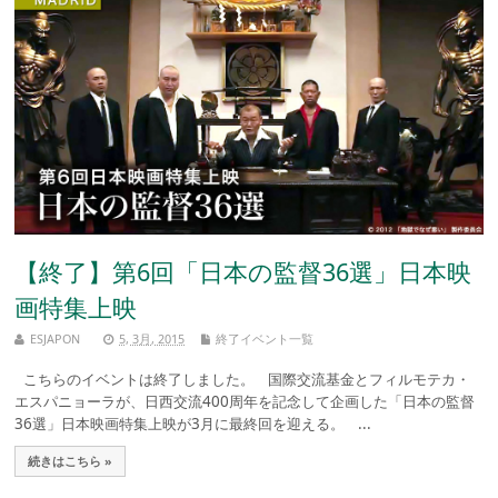
【終了】第6回「日本の監督36選」日本映
画特集上映
ESJAPON
5, 3月, 2015
終了イベント一覧
こちらのイベントは終了しました。 国際交流基金とフィルモテカ・
エスパニョーラが、日西交流400周年を記念して企画した「日本の監督
36選」日本映画特集上映が3月に最終回を迎える。 ...
続きはこちら »