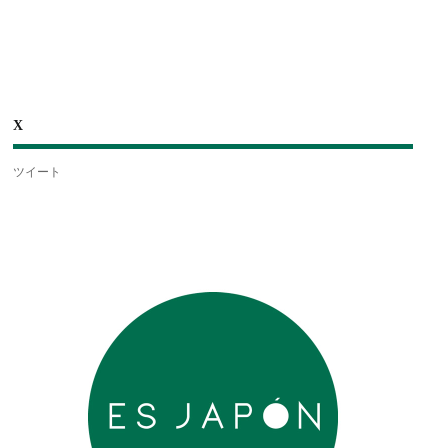
X
ツイート