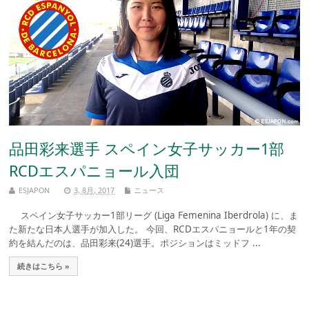
品田彩来選手 スペイン女子サッカー1部
RCDエスパニョール入団
ESJAPON
3, 8月, 2017
ニュース
スペイン女子サッカー1部リーグ (Liga Femenina Iberdrola) に、ま
た新たな日本人選手が加入した。 今回、RCDエスパニョールと1年の契
約を結んだのは、品田彩来(24)選手。ポジションはミッドフ ...
続きはこちら »