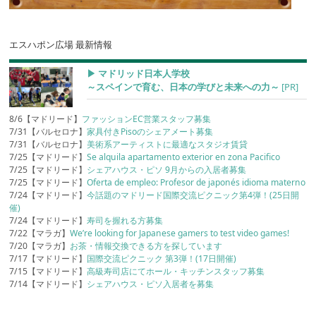
エスハポン広場 最新情報
▶︎ マドリッド日本人学校
～スペインで育む、日本の学びと未来への力～
[PR]
8/6【マドリード】
ファッションEC営業スタッフ募集
7/31【バルセロナ】
家具付きPisoのシェアメート募集
7/31【バルセロナ】
美術系アーティストに最適なスタジオ賃貸
7/25【マドリード】
Se alquila apartamento exterior en zona Pacifico
7/25【マドリード】
シェアハウス・ピソ 9月からの入居者募集
7/25【マドリード】
Oferta de empleo: Profesor de japonés idioma materno
7/24【マドリード】
今話題のマドリード国際交流ピクニック第4弾！(25日開
催)
7/24【マドリード】
寿司を握れる方募集
7/22【マラガ】
We’re looking for Japanese gamers to test video games!
7/20【マラガ】
お茶・情報交換できる方を探しています
7/17【マドリード】
国際交流ピクニック 第3弾！(17日開催)
7/15【マドリード】
高級寿司店にてホール・キッチンスタッフ募集
7/14【マドリード】
シェアハウス・ピソ入居者を募集