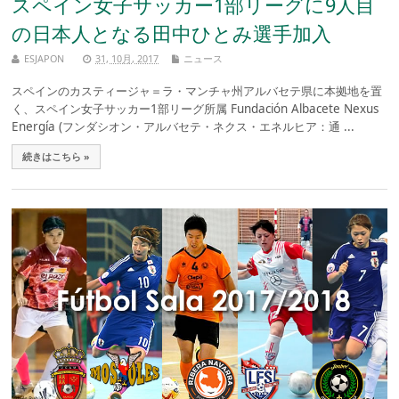
スペイン女子サッカー1部リーグに9人目
の日本人となる田中ひとみ選手加入
ESJAPON
31, 10月, 2017
ニュース
スペインのカスティージャ＝ラ・マンチャ州アルバセテ県に本拠地を置
く、スペイン女子サッカー1部リーグ所属 Fundación Albacete Nexus
Energía (フンダシオン・アルバセテ・ネクス・エネルヒア：通 ...
続きはこちら »