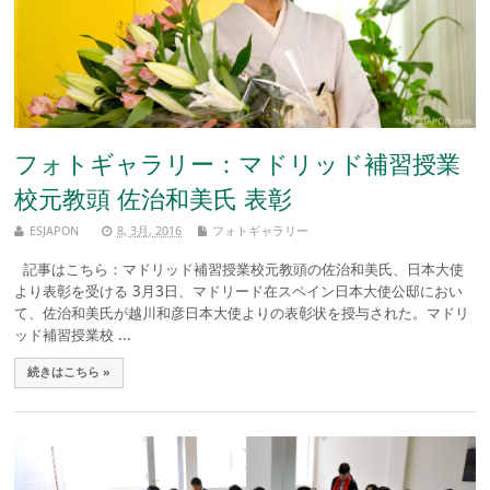
フォトギャラリー：マドリッド補習授業
校元教頭 佐治和美氏 表彰
ESJAPON
8, 3月, 2016
フォトギャラリー
記事はこちら：マドリッド補習授業校元教頭の佐治和美氏、日本大使
より表彰を受ける 3月3日、マドリード在スペイン日本大使公邸におい
て、佐治和美氏が越川和彦日本大使よりの表彰状を授与された。マドリ
ッド補習授業校 ...
続きはこちら »