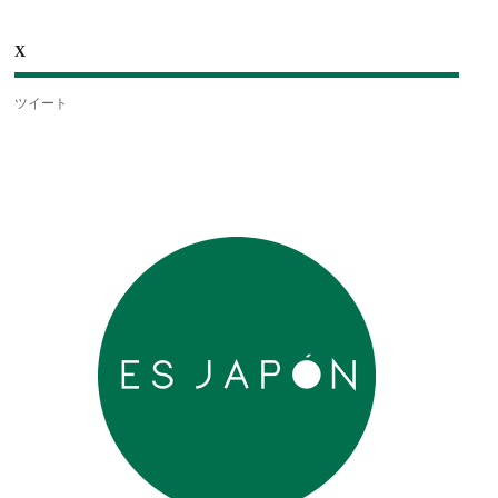
X
ツイート