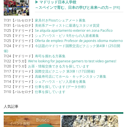
▶︎ マドリッド日本人学校
～スペインで育む、日本の学びと未来への力～
[PR]
7/31【バルセロナ】
家具付きPisoのシェアメート募集
7/31【バルセロナ】
美術系アーティストに最適なスタジオ賃貸
7/25【マドリード】
Se alquila apartamento exterior en zona Pacifico
7/25【マドリード】
シェアハウス・ピソ 9月からの入居者募集
7/25【マドリード】
Oferta de empleo: Profesor de japonés idioma materno
7/24【マドリード】
今話題のマドリード国際交流ピクニック第4弾！(25日開
催)
7/24【マドリード】
寿司を握れる方募集
7/22【マラガ】
We’re looking for Japanese gamers to test video games!
7/20【マラガ】
お茶・情報交換できる方を探しています
7/17【マドリード】
国際交流ピクニック 第3弾！(17日開催)
7/15【マドリード】
高級寿司店にてホール・キッチンスタッフ募集
7/14【マドリード】
シェアハウス・ピソ入居者を募集
7/12【マドリード】
仕事を探しています (データ分析)
7/10【バルセロナ】
仕事を探しています
人気記事