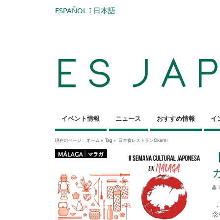
ESPAÑOL
I
日本語
イベント情報
ニュース
おすすめ情報
イ
現在のページ :
ホーム
»
Tag »
日本食レストランOkami
こ
念