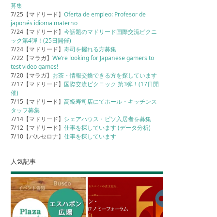
募集
7/25【マドリード】
Oferta de empleo: Profesor de
japonés idioma materno
7/24【マドリード】
今話題のマドリード国際交流ピクニ
ック第4弾！(25日開催)
7/24【マドリード】
寿司を握れる方募集
7/22【マラガ】
We’re looking for Japanese gamers to
test video games!
7/20【マラガ】
お茶・情報交換できる方を探しています
7/17【マドリード】
国際交流ピクニック 第3弾！(17日開
催)
7/15【マドリード】
高級寿司店にてホール・キッチンス
タッフ募集
7/14【マドリード】
シェアハウス・ピソ入居者を募集
7/12【マドリード】
仕事を探しています (データ分析)
7/10【バルセロナ】
仕事を探しています
人気記事