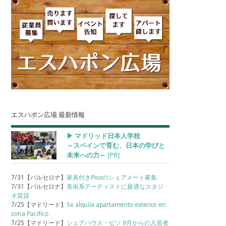
エスハポン広場 最新情報
▶︎ マドリッド日本人学校
～スペインで育む、日本の学びと
未来への力～
[PR]
7/31【バルセロナ】
家具付きPisoのシェアメート募集
7/31【バルセロナ】
美術系アーティストに最適なスタジ
オ賃貸
7/25【マドリード】
Se alquila apartamento exterior en
zona Pacifico
7/25【マドリード】
シェアハウス・ピソ 9月からの入居者