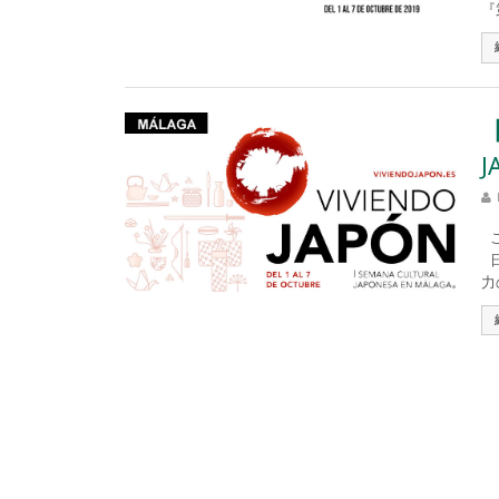
『
J
こ
日
力