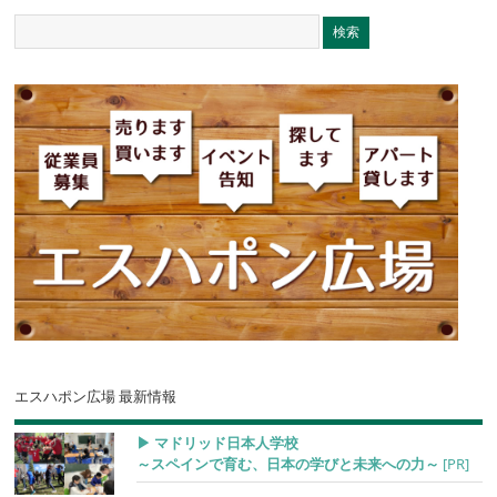
エスハポン広場 最新情報
▶︎ マドリッド日本人学校
～スペインで育む、日本の学びと未来への力～
[PR]