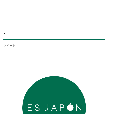
X
ツイート