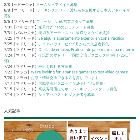
8/8【セビージャ】
ルームシェアメイト募集
8/8【マドリード】
ワーキングホリデー渡航者を支援する日本人アドバイザー
募集
8/6【マドリード】
ファッションEC営業スタッフ募集
7/31【バルセロナ】
家具付きPisoのシェアメート募集
7/31【バルセロナ】
美術系アーティストに最適なスタジオ賃貸
7/25【マドリード】
Se alquila apartamento exterior en zona Pacifico
7/25【マドリード】
シェアハウス・ピソ 9月からの入居者募集
7/25【マドリード】
Oferta de empleo: Profesor de japonés idioma materno
7/24【マドリード】
今話題のマドリード国際交流ピクニック第4弾！(25日開
催)
7/24【マドリード】
寿司を握れる方募集
7/22【マラガ】
We’re looking for Japanese gamers to test video games!
7/20【マラガ】
お茶・情報交換できる方を探しています
7/17【マドリード】
国際交流ピクニック 第3弾！(17日開催)
7/15【マドリード】
高級寿司店にてホール・キッチンスタッフ募集
7/14【マドリード】
シェアハウス・ピソ入居者を募集
人気記事