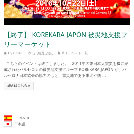
【終了】 KOREKARA JAPÓN 被災地支援フ
リーマーケット
ESJAPON
17, 10月, 2016
終了イベント一覧
こちらのイベントは終了しました。 2011年の東日本大震災を機に結
成されたバルセロナの被災地支援グループ KOREKARA JAPÓN が、バ
ルセロナ日本協会の協力のもと、震災地である東北や熊 ...
続きはこちら »
ESPAÑOL
日本語