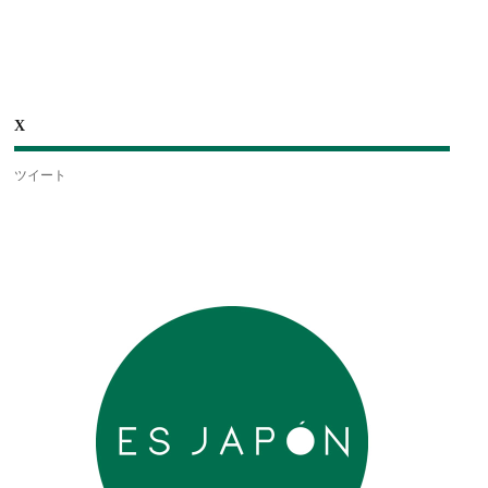
X
ツイート