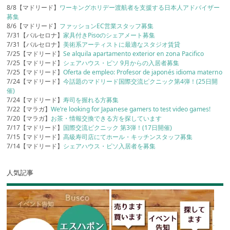
8/8【マドリード】
ワーキングホリデー渡航者を支援する日本人アドバイザー
募集
8/6【マドリード】
ファッションEC営業スタッフ募集
7/31【バルセロナ】
家具付きPisoのシェアメート募集
7/31【バルセロナ】
美術系アーティストに最適なスタジオ賃貸
7/25【マドリード】
Se alquila apartamento exterior en zona Pacifico
7/25【マドリード】
シェアハウス・ピソ 9月からの入居者募集
7/25【マドリード】
Oferta de empleo: Profesor de japonés idioma materno
7/24【マドリード】
今話題のマドリード国際交流ピクニック第4弾！(25日開
催)
7/24【マドリード】
寿司を握れる方募集
7/22【マラガ】
We’re looking for Japanese gamers to test video games!
7/20【マラガ】
お茶・情報交換できる方を探しています
7/17【マドリード】
国際交流ピクニック 第3弾！(17日開催)
7/15【マドリード】
高級寿司店にてホール・キッチンスタッフ募集
7/14【マドリード】
シェアハウス・ピソ入居者を募集
人気記事