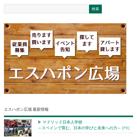
エスハポン広場 最新情報
▶︎ マドリッド日本人学校
～スペインで育む、日本の学びと未来への力～
[PR]