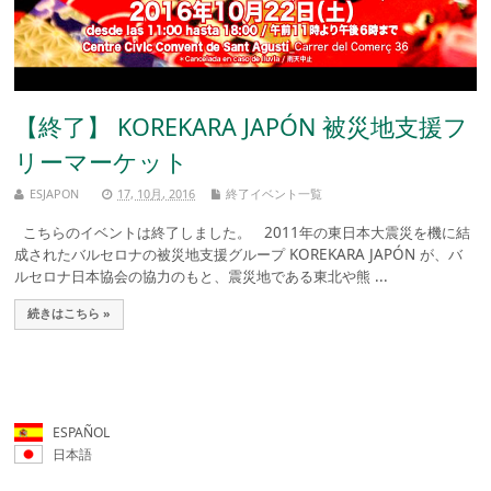
【終了】 KOREKARA JAPÓN 被災地支援フ
リーマーケット
ESJAPON
17, 10月, 2016
終了イベント一覧
こちらのイベントは終了しました。 2011年の東日本大震災を機に結
成されたバルセロナの被災地支援グループ KOREKARA JAPÓN が、バ
ルセロナ日本協会の協力のもと、震災地である東北や熊 ...
続きはこちら »
ESPAÑOL
日本語