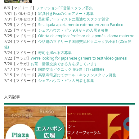
8/6【マドリード】
ファッションEC営業スタッフ募集
7/31【バルセロナ】
家具付きPisoのシェアメート募集
7/31【バルセロナ】
美術系アーティストに最適なスタジオ賃貸
7/25【マドリード】
Se alquila apartamento exterior en zona Pacifico
7/25【マドリード】
シェアハウス・ピソ 9月からの入居者募集
7/25【マドリード】
Oferta de empleo: Profesor de japonés idioma materno
7/24【マドリード】
今話題のマドリード国際交流ピクニック第4弾！(25日開
催)
7/24【マドリード】
寿司を握れる方募集
7/22【マラガ】
We’re looking for Japanese gamers to test video games!
7/20【マラガ】
お茶・情報交換できる方を探しています
7/17【マドリード】
国際交流ピクニック 第3弾！(17日開催)
7/15【マドリード】
高級寿司店にてホール・キッチンスタッフ募集
7/14【マドリード】
シェアハウス・ピソ入居者を募集
人気記事