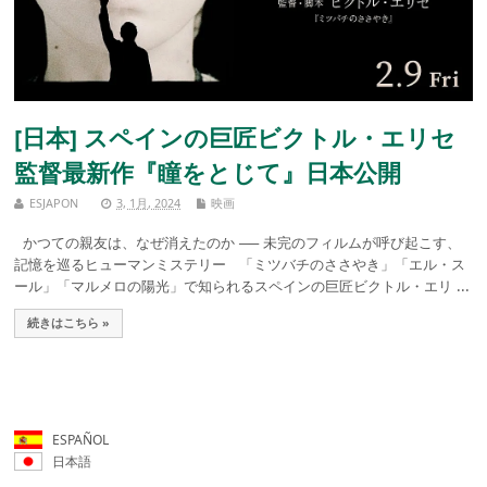
[日本] スペインの巨匠ビクトル・エリセ
監督最新作『瞳をとじて』日本公開
ESJAPON
3, 1月, 2024
映画
かつての親友は、なぜ消えたのか ── 未完のフィルムが呼び起こす、
記憶を巡るヒューマンミステリー 「ミツバチのささやき」「エル・ス
ール」「マルメロの陽光」で知られるスペインの巨匠ビクトル・エリ ...
続きはこちら »
ESPAÑOL
日本語