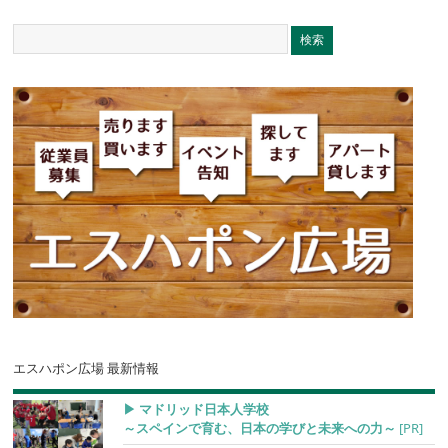
エスハポン広場 最新情報
▶︎ マドリッド日本人学校
～スペインで育む、日本の学びと未来への力～
[PR]