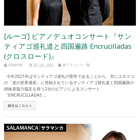
[ルーゴ] ピアノデュオコンサート『サン
ティアゴ巡礼道と四国遍路 Encrucilladas
(クロスロード)』
ESJAPON
25, 2月, 2021
終了イベント一覧
今年2021年はサンティアゴ巡礼の聖年であることから、共にユネスコ
の「道の世界遺産」に登録されているサンティアゴ巡礼道と四国遍路の
姉妹道協力協定を祝う2台のピアノによるコンサート
『ENCRUCILLADAS ...
続きはこちら »