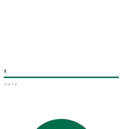
X
ツイート