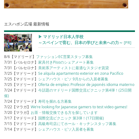
エスハポン広場 最新情報
▶︎ マドリッド日本人学校
～スペインで育む、日本の学びと未来への力～
[PR]
8/6【マドリード】
ファッションEC営業スタッフ募集
7/31【バルセロナ】
家具付きPisoのシェアメート募集
7/31【バルセロナ】
美術系アーティストに最適なスタジオ賃貸
7/25【マドリード】
Se alquila apartamento exterior en zona Pacifico
7/25【マドリード】
シェアハウス・ピソ 9月からの入居者募集
7/25【マドリード】
Oferta de empleo: Profesor de japonés idioma materno
7/24【マドリード】
今話題のマドリード国際交流ピクニック第4弾！(25日開
催)
7/24【マドリード】
寿司を握れる方募集
7/22【マラガ】
We’re looking for Japanese gamers to test video games!
7/20【マラガ】
お茶・情報交換できる方を探しています
7/17【マドリード】
国際交流ピクニック 第3弾！(17日開催)
7/15【マドリード】
高級寿司店にてホール・キッチンスタッフ募集
7/14【マドリード】
シェアハウス・ピソ入居者を募集