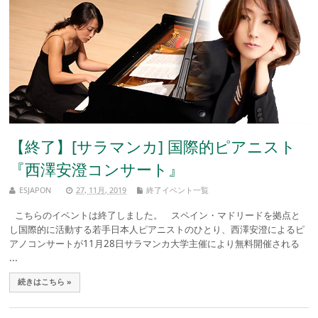
【終了】[サラマンカ] 国際的ピアニスト
『西澤安澄コンサート』
ESJAPON
27, 11月, 2019
終了イベント一覧
こちらのイベントは終了しました。 スペイン・マドリードを拠点と
し国際的に活動する若手日本人ピアニストのひとり、西澤安澄によるピ
アノコンサートが11月28日サラマンカ大学主催により無料開催される
...
続きはこちら »