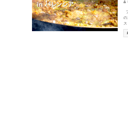
フ
の
ス