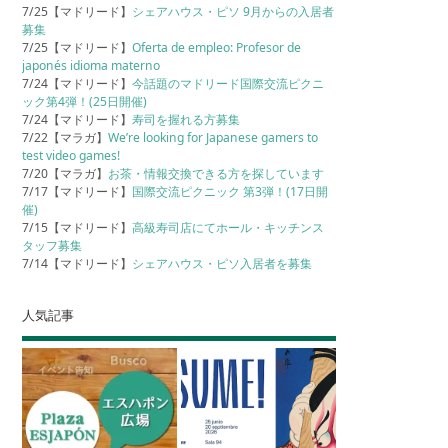
7/25【マドリード】
シェアハウス・ピソ 9月からの入居者
募集
7/25【マドリード】
Oferta de empleo: Profesor de
japonés idioma materno
7/24【マドリード】
今話題のマドリード国際交流ピクニ
ック第4弾！(25日開催)
7/24【マドリード】
寿司を握れる方募集
7/22【マラガ】
We’re looking for Japanese gamers to
test video games!
7/20【マラガ】
お茶・情報交換できる方を探しています
7/17【マドリード】
国際交流ピクニック 第3弾！(17日開
催)
7/15【マドリード】
高級寿司店にてホール・キッチンス
タッフ募集
7/14【マドリード】
シェアハウス・ピソ入居者を募集
人気記事