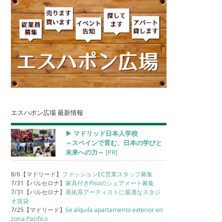
エスハポン広場 最新情報
▶︎ マドリッド日本人学校
～スペインで育む、日本の学びと
未来への力～
[PR]
8/6【マドリード】
ファッションEC営業スタッフ募集
7/31【バルセロナ】
家具付きPisoのシェアメート募集
7/31【バルセロナ】
美術系アーティストに最適なスタジ
オ賃貸
7/25【マドリード】
Se alquila apartamento exterior en
zona Pacifico