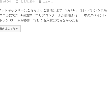
ESJAPON
16, 9月, 2014
ニュース
ォトギャラリーはこちらよりご覧頂けます 9月14日（日）バレンシア県
スエカにて第54回国際パエリアコンクールが開催され、日本のスペインレ
トラン3チームが参加、惜しくも入賞はならなかったも ...
続きはこちら »