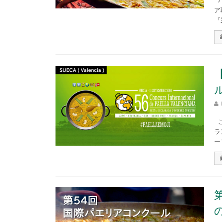
パ
ア
『
こ
ラ
ー