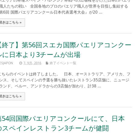
エリアの本場スペイン・バレンシア本戦への出場権をかけた日本のパエリ
職人たちの戦い 全国各地のプロのパエリア職人が世界を目指し集結する
第6回 国際パエリアコンクール日本代表選考大会』が20 ...
続きはこちら »
【終了】第56回スエカ国際パエリアコンクー
ルに日本より3チームが出場
ESJAPON
7, 9月, 2016
終了イベント一覧
ちらのイベントは終了しました。 日本、オーストラリア、アメリカ、フ
ンス、そしてスペインの予選を勝ち抜いたレストラン35店舗に、ニュージ
ランド、ペルー、アンドラからの3店舗が加わり、計38 ...
続きはこちら »
第54回国際パエリアコンクールにて、日本
のスペインレストラン3チームが健闘