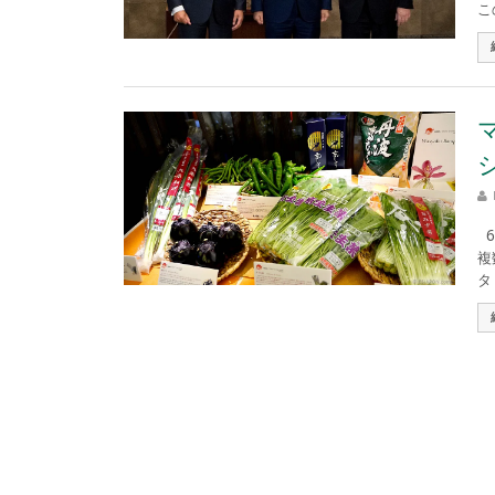
こ
6
複
タ