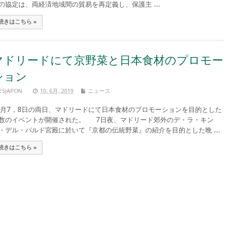
の協定は、両経済地域間の貿易を再定義し、保護主 ...
続きはこちら »
マドリードにて京野菜と日本食材のプロモー
ション
ESJAPON
10, 6月, 2019
ニュース
月7，8日の両日、マドリードにて日本食材のプロモーションを目的とした
数のイベントが開催された。 7日夜、マドリード郊外のデ・ラ・キン
・デル・パルド宮殿に於いて『京都の伝統野菜』の紹介を目的とした晩 ...
続きはこちら »