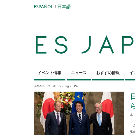
ESPAÑOL
I
日本語
イベント情報
ニュース
おすすめ情報
イ
現在のページ :
ホーム
»
Tag »
EPA
2
効