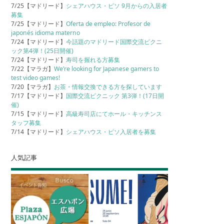
7/25【マドリード】
シェアハウス・ピソ 9月からの入居者
募集
7/25【マドリード】
Oferta de empleo: Profesor de
japonés idioma materno
7/24【マドリード】
今話題のマドリード国際交流ピクニ
ック第4弾！(25日開催)
7/24【マドリード】
寿司を握れる方募集
7/22【マラガ】
We’re looking for Japanese gamers to
test video games!
7/20【マラガ】
お茶・情報交換できる方を探しています
7/17【マドリード】
国際交流ピクニック 第3弾！(17日開
催)
7/15【マドリード】
高級寿司店にてホール・キッチンス
タッフ募集
7/14【マドリード】
シェアハウス・ピソ入居者を募集
人気記事