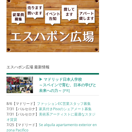
エスハポン広場 最新情報
▶︎ マドリッド日本人学校
～スペインで育む、日本の学びと
未来への力～
[PR]
8/6【マドリード】
ファッションEC営業スタッフ募集
7/31【バルセロナ】
家具付きPisoのシェアメート募集
7/31【バルセロナ】
美術系アーティストに最適なスタジ
オ賃貸
7/25【マドリード】
Se alquila apartamento exterior en
zona Pacifico