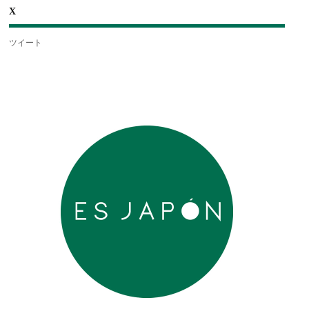
X
ツイート