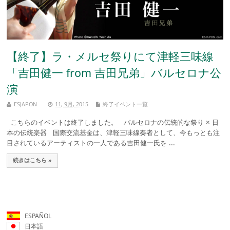
【終了】ラ・メルセ祭りにて津軽三味線
「吉田健一 from 吉田兄弟」バルセロナ公
演
ESJAPON
11, 9月, 2015
終了イベント一覧
こちらのイベントは終了しました。 バルセロナの伝統的な祭り × 日
本の伝統楽器 国際交流基金は、津軽三味線奏者として、今もっとも注
目されているアーティストの一人である吉田健一氏を ...
続きはこちら »
ESPAÑOL
日本語