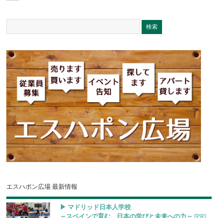
エスハポン広場 最新情報
▶︎ マドリッド日本人学校
～スペインで育む、日本の学びと未来への力～
[PR]