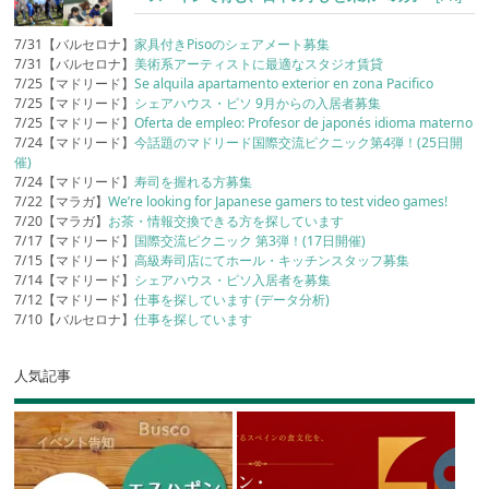
7/31【バルセロナ】
家具付きPisoのシェアメート募集
7/31【バルセロナ】
美術系アーティストに最適なスタジオ賃貸
7/25【マドリード】
Se alquila apartamento exterior en zona Pacifico
7/25【マドリード】
シェアハウス・ピソ 9月からの入居者募集
7/25【マドリード】
Oferta de empleo: Profesor de japonés idioma materno
7/24【マドリード】
今話題のマドリード国際交流ピクニック第4弾！(25日開
催)
7/24【マドリード】
寿司を握れる方募集
7/22【マラガ】
We’re looking for Japanese gamers to test video games!
7/20【マラガ】
お茶・情報交換できる方を探しています
7/17【マドリード】
国際交流ピクニック 第3弾！(17日開催)
7/15【マドリード】
高級寿司店にてホール・キッチンスタッフ募集
7/14【マドリード】
シェアハウス・ピソ入居者を募集
7/12【マドリード】
仕事を探しています (データ分析)
7/10【バルセロナ】
仕事を探しています
人気記事