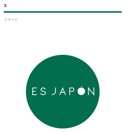
X
ツイート