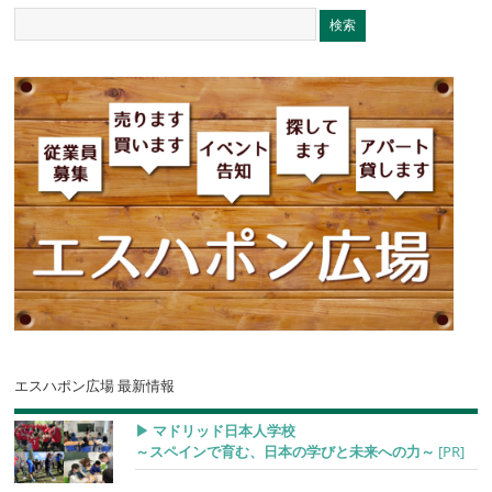
エスハポン広場 最新情報
▶︎ マドリッド日本人学校
～スペインで育む、日本の学びと未来への力～
[PR]