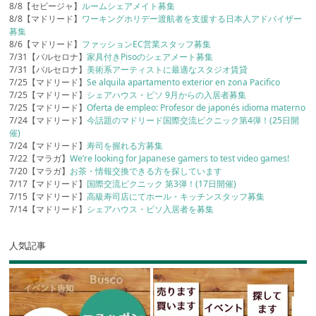
8/8【セビージャ】
ルームシェアメイト募集
8/8【マドリード】
ワーキングホリデー渡航者を支援する日本人アドバイザー
募集
8/6【マドリード】
ファッションEC営業スタッフ募集
7/31【バルセロナ】
家具付きPisoのシェアメート募集
7/31【バルセロナ】
美術系アーティストに最適なスタジオ賃貸
7/25【マドリード】
Se alquila apartamento exterior en zona Pacifico
7/25【マドリード】
シェアハウス・ピソ 9月からの入居者募集
7/25【マドリード】
Oferta de empleo: Profesor de japonés idioma materno
7/24【マドリード】
今話題のマドリード国際交流ピクニック第4弾！(25日開
催)
7/24【マドリード】
寿司を握れる方募集
7/22【マラガ】
We’re looking for Japanese gamers to test video games!
7/20【マラガ】
お茶・情報交換できる方を探しています
7/17【マドリード】
国際交流ピクニック 第3弾！(17日開催)
7/15【マドリード】
高級寿司店にてホール・キッチンスタッフ募集
7/14【マドリード】
シェアハウス・ピソ入居者を募集
人気記事