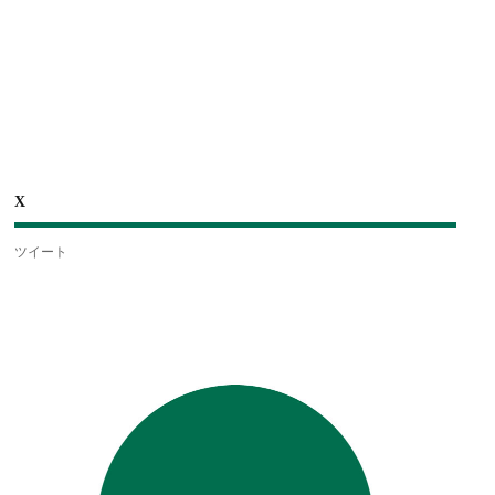
X
ツイート