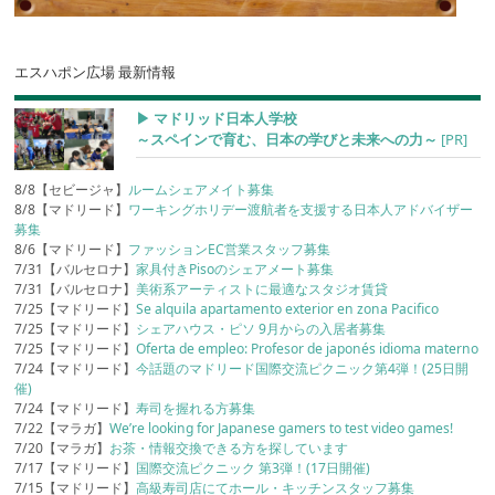
エスハポン広場 最新情報
▶︎ マドリッド日本人学校
～スペインで育む、日本の学びと未来への力～
[PR]
8/8【セビージャ】
ルームシェアメイト募集
8/8【マドリード】
ワーキングホリデー渡航者を支援する日本人アドバイザー
募集
8/6【マドリード】
ファッションEC営業スタッフ募集
7/31【バルセロナ】
家具付きPisoのシェアメート募集
7/31【バルセロナ】
美術系アーティストに最適なスタジオ賃貸
7/25【マドリード】
Se alquila apartamento exterior en zona Pacifico
7/25【マドリード】
シェアハウス・ピソ 9月からの入居者募集
7/25【マドリード】
Oferta de empleo: Profesor de japonés idioma materno
7/24【マドリード】
今話題のマドリード国際交流ピクニック第4弾！(25日開
催)
7/24【マドリード】
寿司を握れる方募集
7/22【マラガ】
We’re looking for Japanese gamers to test video games!
7/20【マラガ】
お茶・情報交換できる方を探しています
7/17【マドリード】
国際交流ピクニック 第3弾！(17日開催)
7/15【マドリード】
高級寿司店にてホール・キッチンスタッフ募集