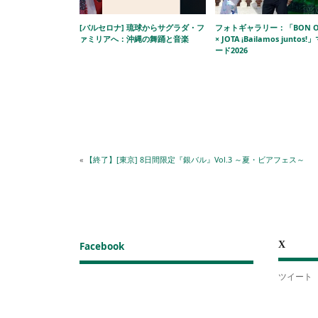
[バルセロナ] 琉球からサグラダ・フ
フォトギャラリー：「BON O
ァミリアへ：沖縄の舞踊と音楽
× JOTA ¡Bailamos juntos
ード2026
«
【終了】[東京] 8日間限定『銀バル』Vol.3 ～夏・ビアフェス～
X
Facebook
ツイート