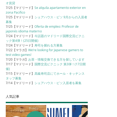
オ賃貸
7/25【マドリード】
Se alquila apartamento exterior en
zona Pacifico
7/25【マドリード】
シェアハウス・ピソ 9月からの入居者
募集
7/25【マドリード】
Oferta de empleo: Profesor de
japonés idioma materno
7/24【マドリード】
今話題のマドリード国際交流ピクニ
ック第4弾！(25日開催)
7/24【マドリード】
寿司を握れる方募集
7/22【マラガ】
We’re looking for Japanese gamers to
test video games!
7/20【マラガ】
お茶・情報交換できる方を探しています
7/17【マドリード】
国際交流ピクニック 第3弾！(17日開
催)
7/15【マドリード】
高級寿司店にてホール・キッチンス
タッフ募集
7/14【マドリード】
シェアハウス・ピソ入居者を募集
人気記事