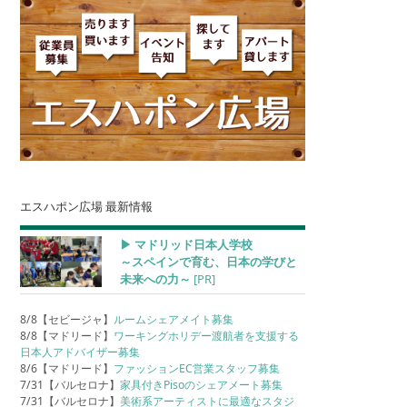
エスハポン広場 最新情報
▶︎ マドリッド日本人学校
～スペインで育む、日本の学びと
未来への力～
[PR]
8/8【セビージャ】
ルームシェアメイト募集
8/8【マドリード】
ワーキングホリデー渡航者を支援する
日本人アドバイザー募集
8/6【マドリード】
ファッションEC営業スタッフ募集
7/31【バルセロナ】
家具付きPisoのシェアメート募集
7/31【バルセロナ】
美術系アーティストに最適なスタジ