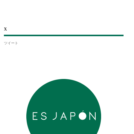
X
ツイート