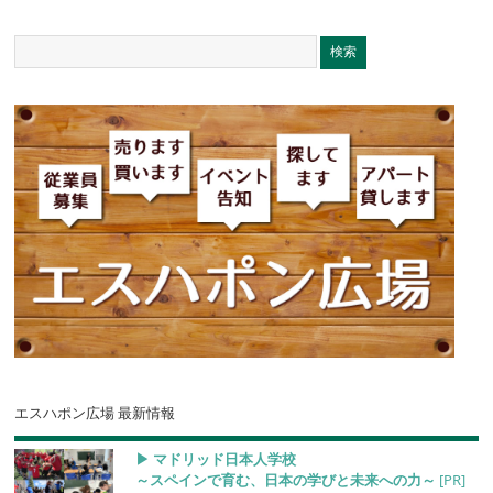
エスハポン広場 最新情報
▶︎ マドリッド日本人学校
～スペインで育む、日本の学びと未来への力～
[PR]