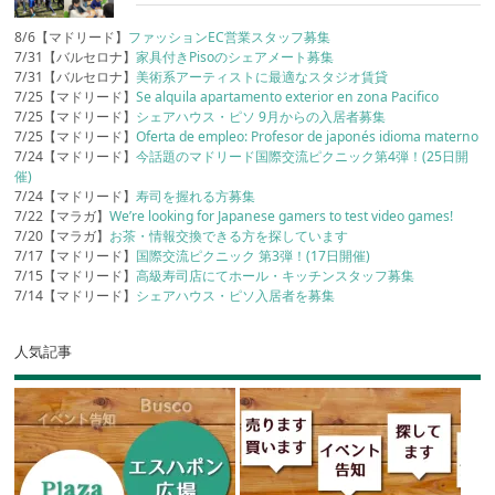
8/6【マドリード】
ファッションEC営業スタッフ募集
7/31【バルセロナ】
家具付きPisoのシェアメート募集
7/31【バルセロナ】
美術系アーティストに最適なスタジオ賃貸
7/25【マドリード】
Se alquila apartamento exterior en zona Pacifico
7/25【マドリード】
シェアハウス・ピソ 9月からの入居者募集
7/25【マドリード】
Oferta de empleo: Profesor de japonés idioma materno
7/24【マドリード】
今話題のマドリード国際交流ピクニック第4弾！(25日開
催)
7/24【マドリード】
寿司を握れる方募集
7/22【マラガ】
We’re looking for Japanese gamers to test video games!
7/20【マラガ】
お茶・情報交換できる方を探しています
7/17【マドリード】
国際交流ピクニック 第3弾！(17日開催)
7/15【マドリード】
高級寿司店にてホール・キッチンスタッフ募集
7/14【マドリード】
シェアハウス・ピソ入居者を募集
人気記事