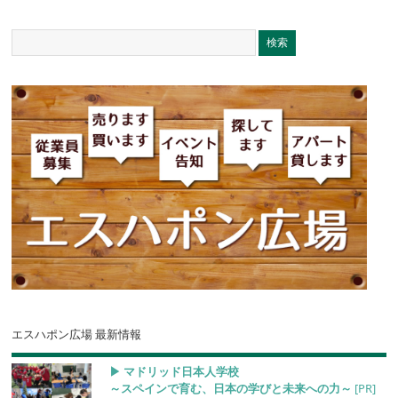
エスハポン広場 最新情報
▶︎ マドリッド日本人学校
～スペインで育む、日本の学びと未来への力～
[PR]