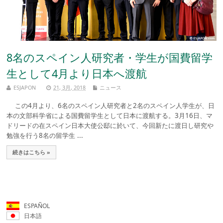
8名のスペイン人研究者・学生が国費留学
生として4月より日本へ渡航
ESJAPON
21, 3月, 2018
ニュース
この4月より、6名のスペイン人研究者と2名のスペイン人学生が、日
本の文部科学省による国費留学生として日本に渡航する。3月16日、マ
ドリードの在スペイン日本大使公邸に於いて、今回新たに渡日し研究や
勉強を行う8名の留学生 ...
続きはこちら »
ESPAÑOL
日本語