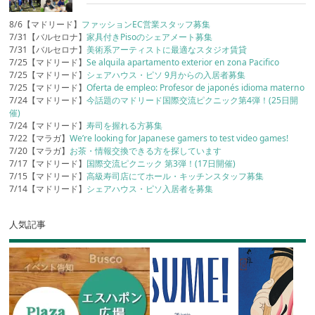
8/6【マドリード】
ファッションEC営業スタッフ募集
7/31【バルセロナ】
家具付きPisoのシェアメート募集
7/31【バルセロナ】
美術系アーティストに最適なスタジオ賃貸
7/25【マドリード】
Se alquila apartamento exterior en zona Pacifico
7/25【マドリード】
シェアハウス・ピソ 9月からの入居者募集
7/25【マドリード】
Oferta de empleo: Profesor de japonés idioma materno
7/24【マドリード】
今話題のマドリード国際交流ピクニック第4弾！(25日開
催)
7/24【マドリード】
寿司を握れる方募集
7/22【マラガ】
We’re looking for Japanese gamers to test video games!
7/20【マラガ】
お茶・情報交換できる方を探しています
7/17【マドリード】
国際交流ピクニック 第3弾！(17日開催)
7/15【マドリード】
高級寿司店にてホール・キッチンスタッフ募集
7/14【マドリード】
シェアハウス・ピソ入居者を募集
人気記事