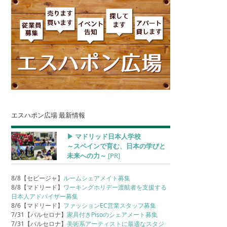
エスハポン広場 最新情報
▶︎ マドリッド日本人学校
～スペインで育む、日本の学びと
未来への力～
[PR]
8/8【セビージャ】
ルームシェアメイト募集
8/8【マドリード】
ワーキングホリデー渡航者を支援する
日本人アドバイザー募集
8/6【マドリード】
ファッションEC営業スタッフ募集
7/31【バルセロナ】
家具付きPisoのシェアメート募集
7/31【バルセロナ】
美術系アーティストに最適なスタジ