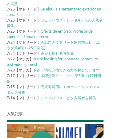
オ賃貸
7/25【マドリード】
Se alquila apartamento exterior en
zona Pacifico
7/25【マドリード】
シェアハウス・ピソ 9月からの入居者
募集
7/25【マドリード】
Oferta de empleo: Profesor de
japonés idioma materno
7/24【マドリード】
今話題のマドリード国際交流ピクニ
ック第4弾！(25日開催)
7/24【マドリード】
寿司を握れる方募集
7/22【マラガ】
We’re looking for Japanese gamers to
test video games!
7/20【マラガ】
お茶・情報交換できる方を探しています
7/17【マドリード】
国際交流ピクニック 第3弾！(17日開
催)
7/15【マドリード】
高級寿司店にてホール・キッチンス
タッフ募集
7/14【マドリード】
シェアハウス・ピソ入居者を募集
人気記事