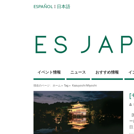
ESPAÑOL
I
日本語
イベント情報
ニュース
おすすめ情報
イ
現在のページ :
ホーム
»
Tag »
Kazuyoshi Miyoshi
国
ー
日