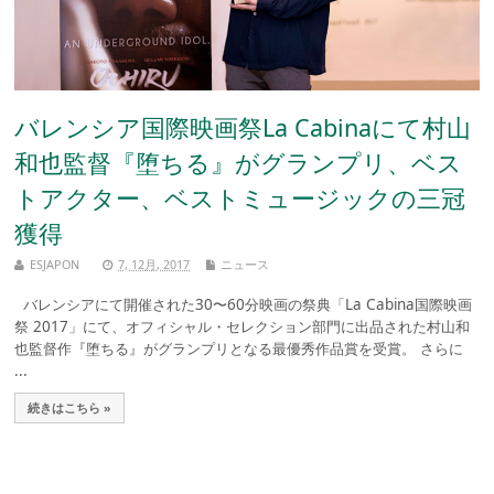
バレンシア国際映画祭La Cabinaにて村山
和也監督『堕ちる』がグランプリ、ベス
トアクター、ベストミュージックの三冠
獲得
ESJAPON
7, 12月, 2017
ニュース
バレンシアにて開催された30〜60分映画の祭典「La Cabina国際映画
祭 2017」にて、オフィシャル・セレクション部門に出品された村山和
也監督作『堕ちる』がグランプリとなる最優秀作品賞を受賞。 さらに
...
続きはこちら »