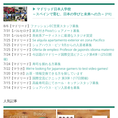
▶︎ マドリッド日本人学校
～スペインで育む、日本の学びと未来への力～
[PR]
8/6【マドリード】
ファッションEC営業スタッフ募集
7/31【バルセロナ】
家具付きPisoのシェアメート募集
7/31【バルセロナ】
美術系アーティストに最適なスタジオ賃貸
7/25【マドリード】
Se alquila apartamento exterior en zona Pacifico
7/25【マドリード】
シェアハウス・ピソ 9月からの入居者募集
7/25【マドリード】
Oferta de empleo: Profesor de japonés idioma materno
7/24【マドリード】
今話題のマドリード国際交流ピクニック第4弾！(25日開
催)
7/24【マドリード】
寿司を握れる方募集
7/22【マラガ】
We’re looking for Japanese gamers to test video games!
7/20【マラガ】
お茶・情報交換できる方を探しています
7/17【マドリード】
国際交流ピクニック 第3弾！(17日開催)
7/15【マドリード】
高級寿司店にてホール・キッチンスタッフ募集
7/14【マドリード】
シェアハウス・ピソ入居者を募集
人気記事