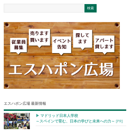
エスハポン広場 最新情報
▶︎ マドリッド日本人学校
～スペインで育む、日本の学びと未来への力～
[PR]