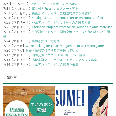
8/6【マドリード】
ファッションEC営業スタッフ募集
7/31【バルセロナ】
家具付きPisoのシェアメート募集
7/31【バルセロナ】
美術系アーティストに最適なスタジオ賃貸
7/25【マドリード】
Se alquila apartamento exterior en zona Pacifico
7/25【マドリード】
シェアハウス・ピソ 9月からの入居者募集
7/25【マドリード】
Oferta de empleo: Profesor de japonés idioma materno
7/24【マドリード】
今話題のマドリード国際交流ピクニック第4弾！(25日開
催)
7/24【マドリード】
寿司を握れる方募集
7/22【マラガ】
We’re looking for Japanese gamers to test video games!
7/20【マラガ】
お茶・情報交換できる方を探しています
7/17【マドリード】
国際交流ピクニック 第3弾！(17日開催)
7/15【マドリード】
高級寿司店にてホール・キッチンスタッフ募集
7/14【マドリード】
シェアハウス・ピソ入居者を募集
人気記事