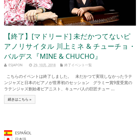
【終了】[マドリード] 未だかつてないピ
アノリサイタル 川上ミネ & チューチョ・
バルデス『MINE & CHUCHO』
ESJAPON
29, 10月, 2018
終了イベント一覧
こちらのイベントは終了しました。 未だかつて実現しなかったラテ
ンジャズと日本のピアノが世界初のセッション グラミー賞9度受賞の
ラテンジャズ創始者ピアニスト、キューバ人の巨匠チュー ...
続きはこちら »
ESPAÑOL
日本語