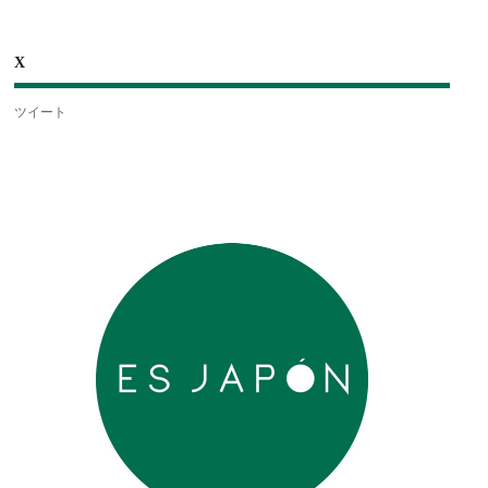
X
ツイート