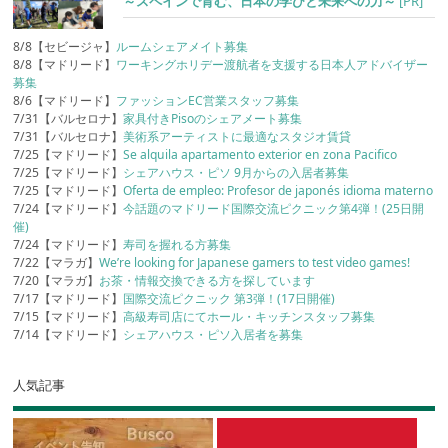
～スペインで育む、日本の学びと未来への力～
[PR]
8/8【セビージャ】
ルームシェアメイト募集
8/8【マドリード】
ワーキングホリデー渡航者を支援する日本人アドバイザー
募集
8/6【マドリード】
ファッションEC営業スタッフ募集
7/31【バルセロナ】
家具付きPisoのシェアメート募集
7/31【バルセロナ】
美術系アーティストに最適なスタジオ賃貸
7/25【マドリード】
Se alquila apartamento exterior en zona Pacifico
7/25【マドリード】
シェアハウス・ピソ 9月からの入居者募集
7/25【マドリード】
Oferta de empleo: Profesor de japonés idioma materno
7/24【マドリード】
今話題のマドリード国際交流ピクニック第4弾！(25日開
催)
7/24【マドリード】
寿司を握れる方募集
7/22【マラガ】
We’re looking for Japanese gamers to test video games!
7/20【マラガ】
お茶・情報交換できる方を探しています
7/17【マドリード】
国際交流ピクニック 第3弾！(17日開催)
7/15【マドリード】
高級寿司店にてホール・キッチンスタッフ募集
7/14【マドリード】
シェアハウス・ピソ入居者を募集
人気記事