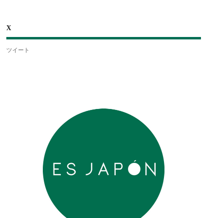
X
ツイート