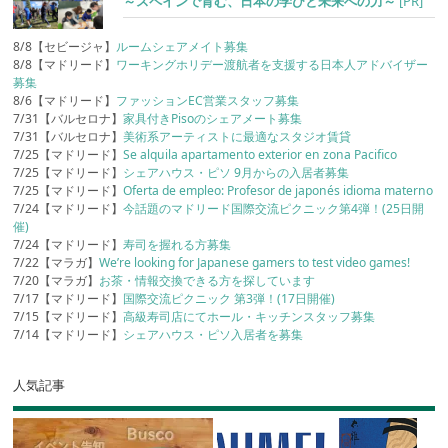
～スペインで育む、日本の学びと未来への力～
[PR]
8/8【セビージャ】
ルームシェアメイト募集
8/8【マドリード】
ワーキングホリデー渡航者を支援する日本人アドバイザー
募集
8/6【マドリード】
ファッションEC営業スタッフ募集
7/31【バルセロナ】
家具付きPisoのシェアメート募集
7/31【バルセロナ】
美術系アーティストに最適なスタジオ賃貸
7/25【マドリード】
Se alquila apartamento exterior en zona Pacifico
7/25【マドリード】
シェアハウス・ピソ 9月からの入居者募集
7/25【マドリード】
Oferta de empleo: Profesor de japonés idioma materno
7/24【マドリード】
今話題のマドリード国際交流ピクニック第4弾！(25日開
催)
7/24【マドリード】
寿司を握れる方募集
7/22【マラガ】
We’re looking for Japanese gamers to test video games!
7/20【マラガ】
お茶・情報交換できる方を探しています
7/17【マドリード】
国際交流ピクニック 第3弾！(17日開催)
7/15【マドリード】
高級寿司店にてホール・キッチンスタッフ募集
7/14【マドリード】
シェアハウス・ピソ入居者を募集
人気記事