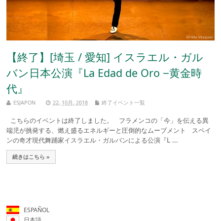
【終了】[埼玉 / 愛知] イスラエル・ガル
バン日本公演『La Edad de Oro −黄金時
代』
ESJAPON
22, 10月, 2018
終了イベント一覧
こちらのイベントは終了しました。 フラメンコの「今」を伝える異
端児が挑発する、燃え盛るエネルギーと圧倒的なムーブメント スペイ
ンの奇才現代舞踊家イスラエル・ガルバンによる公演『L ...
続きはこちら »
ESPAÑOL
日本語