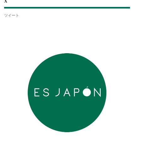
X
ツイート