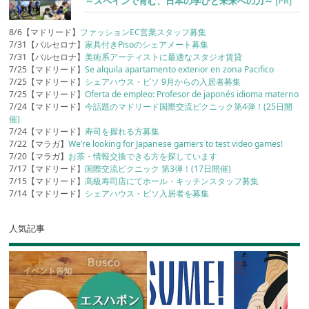
～スペインで育む、日本の学びと未来への力～
[PR]
8/6【マドリード】
ファッションEC営業スタッフ募集
7/31【バルセロナ】
家具付きPisoのシェアメート募集
7/31【バルセロナ】
美術系アーティストに最適なスタジオ賃貸
7/25【マドリード】
Se alquila apartamento exterior en zona Pacifico
7/25【マドリード】
シェアハウス・ピソ 9月からの入居者募集
7/25【マドリード】
Oferta de empleo: Profesor de japonés idioma materno
7/24【マドリード】
今話題のマドリード国際交流ピクニック第4弾！(25日開
催)
7/24【マドリード】
寿司を握れる方募集
7/22【マラガ】
We’re looking for Japanese gamers to test video games!
7/20【マラガ】
お茶・情報交換できる方を探しています
7/17【マドリード】
国際交流ピクニック 第3弾！(17日開催)
7/15【マドリード】
高級寿司店にてホール・キッチンスタッフ募集
7/14【マドリード】
シェアハウス・ピソ入居者を募集
人気記事