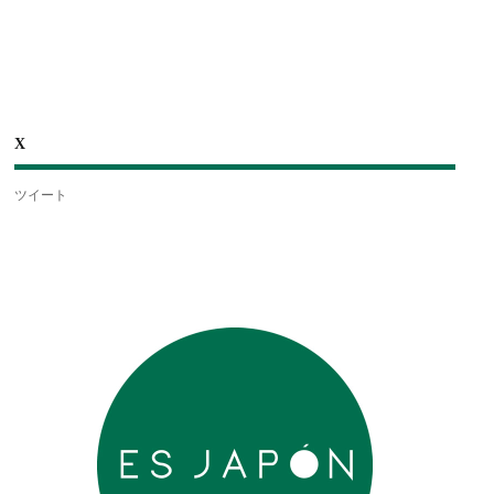
X
ツイート