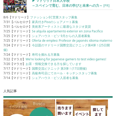
▶︎ マドリッド日本人学校
～スペインで育む、日本の学びと未来への力～
[PR]
8/6【マドリード】
ファッションEC営業スタッフ募集
7/31【バルセロナ】
家具付きPisoのシェアメート募集
7/31【バルセロナ】
美術系アーティストに最適なスタジオ賃貸
7/25【マドリード】
Se alquila apartamento exterior en zona Pacifico
7/25【マドリード】
シェアハウス・ピソ 9月からの入居者募集
7/25【マドリード】
Oferta de empleo: Profesor de japonés idioma materno
7/24【マドリード】
今話題のマドリード国際交流ピクニック第4弾！(25日開
催)
7/24【マドリード】
寿司を握れる方募集
7/22【マラガ】
We’re looking for Japanese gamers to test video games!
7/20【マラガ】
お茶・情報交換できる方を探しています
7/17【マドリード】
国際交流ピクニック 第3弾！(17日開催)
7/15【マドリード】
高級寿司店にてホール・キッチンスタッフ募集
7/14【マドリード】
シェアハウス・ピソ入居者を募集
人気記事