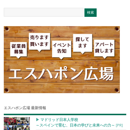
エスハポン広場 最新情報
▶︎ マドリッド日本人学校
～スペインで育む、日本の学びと未来への力～
[PR]