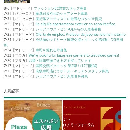
8/6【マドリード】
ファッションEC営業スタッフ募集
7/31【バルセロナ】
家具付きPisoのシェアメート募集
7/31【バルセロナ】
美術系アーティストに最適なスタジオ賃貸
7/25【マドリード】
Se alquila apartamento exterior en zona Pacifico
7/25【マドリード】
シェアハウス・ピソ 9月からの入居者募集
7/25【マドリード】
Oferta de empleo: Profesor de japonés idioma materno
7/24【マドリード】
今話題のマドリード国際交流ピクニック第4弾！(25日開
催)
7/24【マドリード】
寿司を握れる方募集
7/22【マラガ】
We’re looking for Japanese gamers to test video games!
7/20【マラガ】
お茶・情報交換できる方を探しています
7/17【マドリード】
国際交流ピクニック 第3弾！(17日開催)
7/15【マドリード】
高級寿司店にてホール・キッチンスタッフ募集
7/14【マドリード】
シェアハウス・ピソ入居者を募集
人気記事