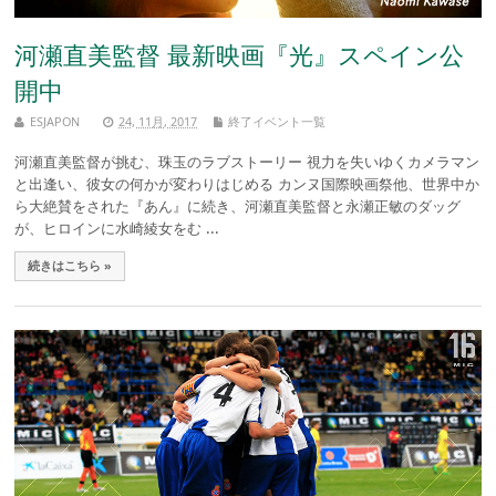
河瀬直美監督 最新映画『光』スペイン公
開中
ESJAPON
24, 11月, 2017
終了イベント一覧
河瀬直美監督が挑む、珠玉のラブストーリー 視力を失いゆくカメラマン
と出逢い、彼女の何かが変わりはじめる カンヌ国際映画祭他、世界中か
ら大絶賛をされた『あん』に続き、河瀬直美監督と永瀬正敏のダッグ
が、ヒロインに水崎綾女をむ ...
続きはこちら »