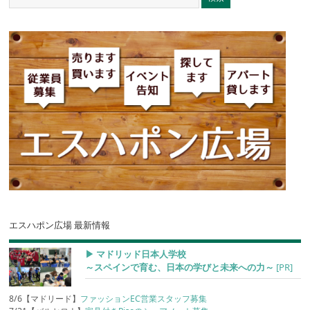
エスハポン広場 最新情報
▶︎ マドリッド日本人学校
～スペインで育む、日本の学びと未来への力～
[PR]
8/6【マドリード】
ファッションEC営業スタッフ募集