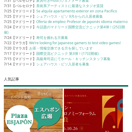
7/31【バルセロナ】
家具付きPisoのシェアメート募集
7/31【バルセロナ】
美術系アーティストに最適なスタジオ賃貸
7/25【マドリード】
Se alquila apartamento exterior en zona Pacifico
7/25【マドリード】
シェアハウス・ピソ 9月からの入居者募集
7/25【マドリード】
Oferta de empleo: Profesor de japonés idioma materno
7/24【マドリード】
今話題のマドリード国際交流ピクニック第4弾！(25日開
催)
7/24【マドリード】
寿司を握れる方募集
7/22【マラガ】
We’re looking for Japanese gamers to test video games!
7/20【マラガ】
お茶・情報交換できる方を探しています
7/17【マドリード】
国際交流ピクニック 第3弾！(17日開催)
7/15【マドリード】
高級寿司店にてホール・キッチンスタッフ募集
7/14【マドリード】
シェアハウス・ピソ入居者を募集
人気記事