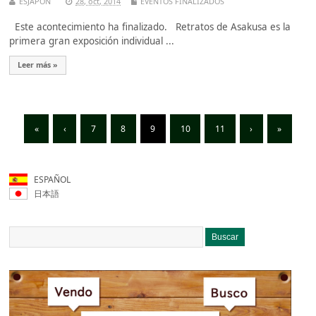
ESJAPON
28, oct, 2014
EVENTOS FINALIZADOS
Este acontecimiento ha finalizado. Retratos de Asakusa es la
primera gran exposición individual ...
Leer más »
«
‹
7
8
9
10
11
›
»
ESPAÑOL
日本語