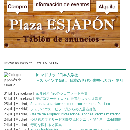
Nuevo anuncio en Plaza ESJAPÓN
▶︎ マドリッド日本人学校
～スペインで育む、日本の学びと未来への力～
[PR]
31Jul【Barcelona】
家具付きPisoのシェアメート募集
31Jul【Barcelona】
美術系アーティストに最適なスタジオ賃貸
25Jul【Madrid】
Se alquila apartamento exterior en zona Pacifico
25Jul【Madrid】
シェアハウス・ピソ 9月からの入居者募集
25Jul【Madrid】
Oferta de empleo: Profesor de japonés idioma materno
24Jul【Madrid】
今話題のマドリード国際交流ピクニック第4弾！(25日開催)
24Jul【Madrid】
寿司を握れる方募集
22Jul【Málaga】
We’re looking for Japanese gamers to test video games!