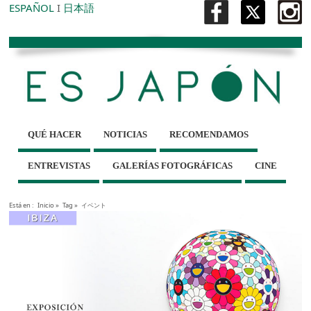
ESPAÑOL
I
日本語
QUÉ HACER
NOTICIAS
RECOMENDAMOS
ENTREVISTAS
GALERÍAS FOTOGRÁFICAS
CINE
Está en :
Inicio
»
Tag »
イベント