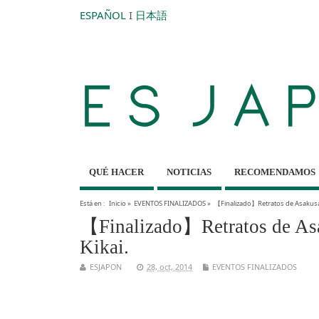
ESPAÑOL
I
日本語
QUÉ HACER
NOTICIAS
RECOMENDAMOS
Está en :
Inicio
»
EVENTOS FINALIZADOS
»
【Finalizado】Retratos de Asakusa.
【Finalizado】Retratos de Asa
Kikai.
ESJAPON
28, oct, 2014
EVENTOS FINALIZADOS