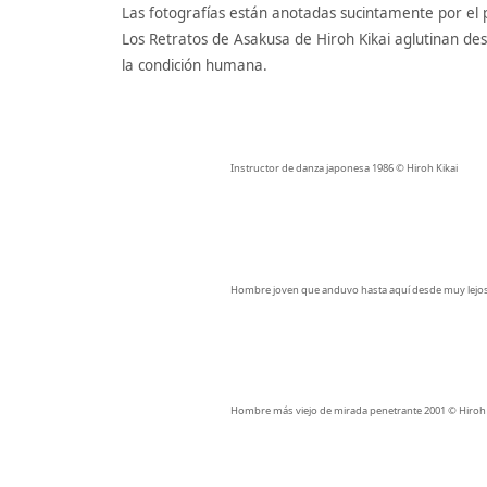
Las fotografías están anotadas sucintamente por el p
Los Retratos de Asakusa de Hiroh Kikai aglutinan de
la condición humana.
Instructor de danza japonesa 1986 © Hiroh Kikai
Hombre joven que anduvo hasta aquí desde muy lejos,
Hombre más viejo de mirada penetrante 2001 © Hiroh 