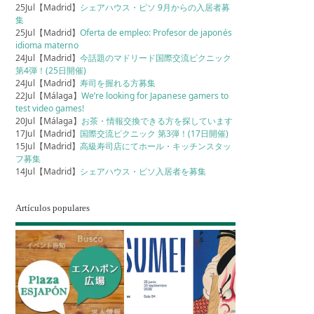
25Jul【Madrid】
シェアハウス・ピソ 9月からの入居者募
集
25Jul【Madrid】
Oferta de empleo: Profesor de japonés
idioma materno
24Jul【Madrid】
今話題のマドリード国際交流ピクニック
第4弾！(25日開催)
24Jul【Madrid】
寿司を握れる方募集
22Jul【Málaga】
We’re looking for Japanese gamers to
test video games!
20Jul【Málaga】
お茶・情報交換できる方を探しています
17Jul【Madrid】
国際交流ピクニック 第3弾！(17日開催)
15Jul【Madrid】
高級寿司店にてホール・キッチンスタッ
フ募集
14Jul【Madrid】
シェアハウス・ピソ入居者を募集
Artículos populares