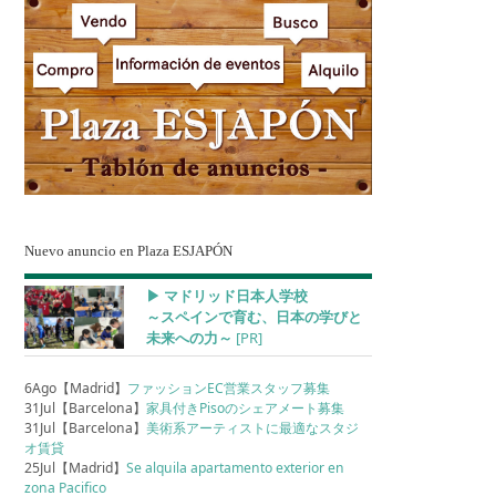
Nuevo anuncio en Plaza ESJAPÓN
▶︎ マドリッド日本人学校
～スペインで育む、日本の学びと
未来への力～
[PR]
6Ago【Madrid】
ファッションEC営業スタッフ募集
31Jul【Barcelona】
家具付きPisoのシェアメート募集
31Jul【Barcelona】
美術系アーティストに最適なスタジ
オ賃貸
25Jul【Madrid】
Se alquila apartamento exterior en
zona Pacifico