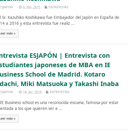
ESJAPON
6, feb, 2015
ENTREVISTAS
 Sr. Kazuhiko Koshikawa fue Embajador del Japón en España de
14 a 2016 y esta entrevista fue realiz ...
Leer más »
ntrevista ESJAPÓN | Entrevista con
studiantes japoneses de MBA en IE
usiness School de Madrid. Kotaro
dachi, Miki Matsuoka y Takashi Inaba
ESJAPON
14, dic, 2014
ENTREVISTAS
 Business school es una reconocida escuela, famosa por estar
ientada a los que quieren ser e ...
Leer más »