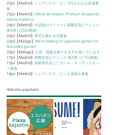
25Jul【Madrid】
シェアハウス・ピソ 9月からの入居者募
集
25Jul【Madrid】
Oferta de empleo: Profesor de japonés
idioma materno
24Jul【Madrid】
今話題のマドリード国際交流ピクニック
第4弾！(25日開催)
24Jul【Madrid】
寿司を握れる方募集
22Jul【Málaga】
We’re looking for Japanese gamers to
test video games!
20Jul【Málaga】
お茶・情報交換できる方を探しています
17Jul【Madrid】
国際交流ピクニック 第3弾！(17日開催)
15Jul【Madrid】
高級寿司店にてホール・キッチンスタッ
フ募集
14Jul【Madrid】
シェアハウス・ピソ入居者を募集
Artículos populares