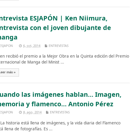
ntrevista ESJAPÓN | Ken Niimura,
ntrevista con el joven dibujante de
anga
ESJAPON
6, oct, 2014
ENTREVISTAS
n recibió el premio a la Mejor Obra en la Quinta edición del Premio
ternacional de Manga del Minist ...
Leer más »
uando las imágenes hablan… Imagen,
emoria y flamenco… Antonio Pérez
ESJAPON
8, ago, 2014
ENTREVISTAS
La historia está llena de imágenes, y la vida diaria del Flamenco
tá llena de fotografías. Es ...