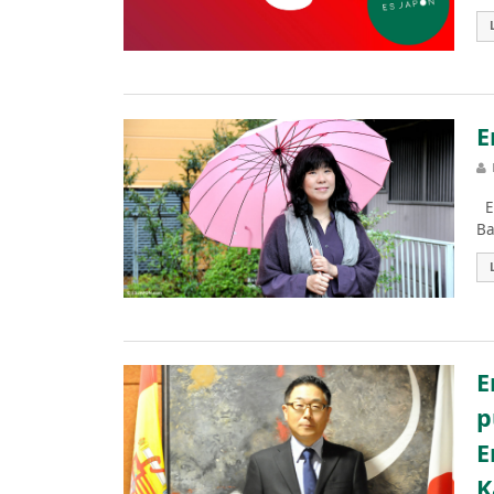
E
ES
Ba
E
p
E
K