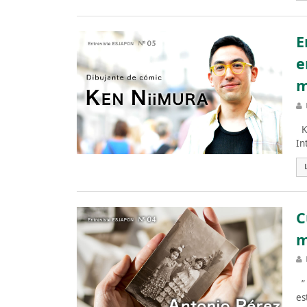
E
e
m
Ke
In
C
m
” 
es