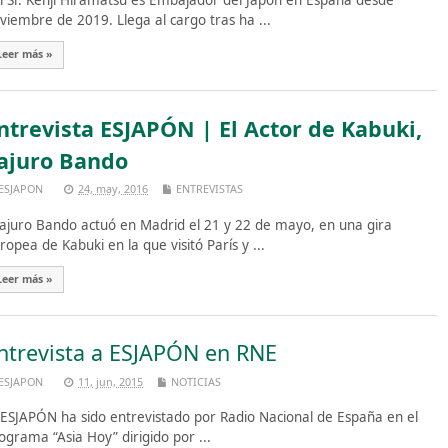
 Sr. Kenji Hiramatsu es Embajador del Japón en España desde
viembre de 2019. Llega al cargo tras ha ...
Leer más »
ntrevista ESJAPÓN | El Actor de Kabuki,
ajuro Bando
ESJAPON
24, may, 2016
ENTREVISTAS
juro Bando actuó en Madrid el 21 y 22 de mayo, en una gira
ropea de Kabuki en la que visitó París y ...
Leer más »
ntrevista a ESJAPÓN en RNE
ESJAPON
11, jun, 2015
NOTICIAS
JAPÓN ha sido entrevistado por Radio Nacional de España en el
ograma “Asia Hoy” dirigido por ...