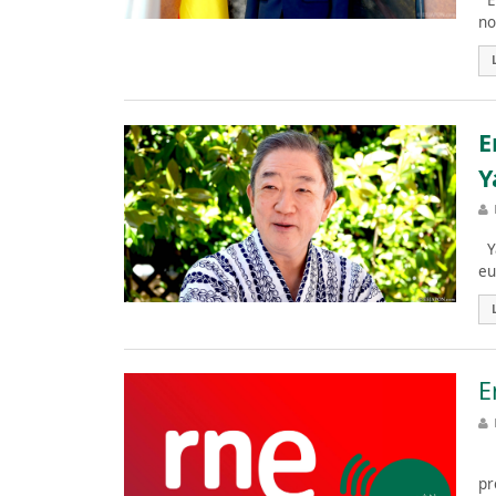
El
no
E
Y
Ya
eu
E
ES
pr