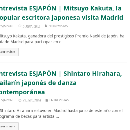
ntrevista ESJAPÓN | Mitsuyo Kakuta, la
opular escritora japonesa visita Madrid
ESJAPON
3, nov, 2014
ENTREVISTAS
tsuyo Kakuta, ganadora del prestigioso Premio Naoki de Japón, ha
sitado Madrid para participar en e ...
Leer más »
ntrevista ESJAPÓN | Shintaro Hirahara,
ailarín japonés de danza
ontemporánea
ESJAPON
29, oct, 2014
ENTREVISTAS
intaro Hirahara estuvo en Madrid hasta junio de este año con el
ograma de becas para artista ...
Leer más »