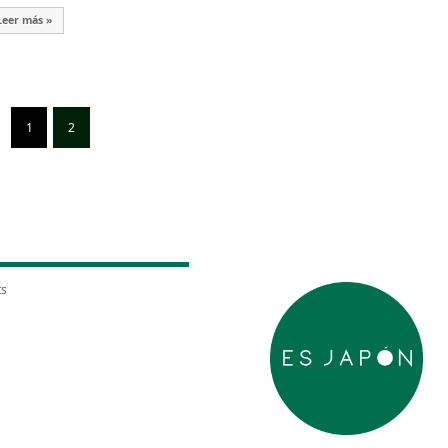
Leer más »
1
2
ts