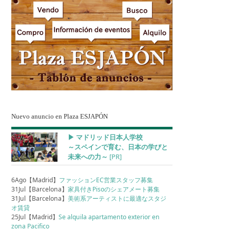
Nuevo anuncio en Plaza ESJAPÓN
▶︎ マドリッド日本人学校
～スペインで育む、日本の学びと
未来への力～
[PR]
6Ago【Madrid】
ファッションEC営業スタッフ募集
31Jul【Barcelona】
家具付きPisoのシェアメート募集
31Jul【Barcelona】
美術系アーティストに最適なスタジ
オ賃貸
25Jul【Madrid】
Se alquila apartamento exterior en
zona Pacifico