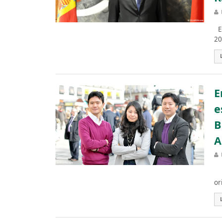
El
20
E
e
B
A
IE
or