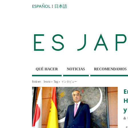
ESPAÑOL
I
日本語
QUÉ HACER
NOTICIAS
RECOMENDAMOS
Está en :
Inicio
»
Tag »
インタビュー
E
H
y