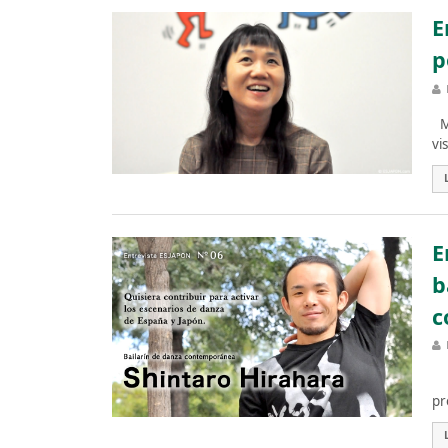
E
p
Mi
vi
E
b
c
Sh
pr