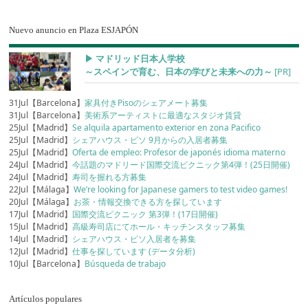
Nuevo anuncio en Plaza ESJAPÓN
▶︎ マドリッド日本人学校
～スペインで育む、日本の学びと未来への力～
[PR]
31Jul【Barcelona】
家具付きPisoのシェアメート募集
31Jul【Barcelona】
美術系アーティストに最適なスタジオ賃貸
25Jul【Madrid】
Se alquila apartamento exterior en zona Pacifico
25Jul【Madrid】
シェアハウス・ピソ 9月からの入居者募集
25Jul【Madrid】
Oferta de empleo: Profesor de japonés idioma materno
24Jul【Madrid】
今話題のマドリード国際交流ピクニック第4弾！(25日開催)
24Jul【Madrid】
寿司を握れる方募集
22Jul【Málaga】
We’re looking for Japanese gamers to test video games!
20Jul【Málaga】
お茶・情報交換できる方を探しています
17Jul【Madrid】
国際交流ピクニック 第3弾！(17日開催)
15Jul【Madrid】
高級寿司店にてホール・キッチンスタッフ募集
14Jul【Madrid】
シェアハウス・ピソ入居者を募集
12Jul【Madrid】
仕事を探しています (データ分析)
10Jul【Barcelona】
Búsqueda de trabajo
Artículos populares