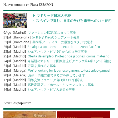
Nuevo anuncio en Plaza ESJAPÓN
▶︎ マドリッド日本人学校
～スペインで育む、日本の学びと未来への力～
[PR]
6Ago【Madrid】
ファッションEC営業スタッフ募集
31Jul【Barcelona】
家具付きPisoのシェアメート募集
31Jul【Barcelona】
美術系アーティストに最適なスタジオ賃貸
25Jul【Madrid】
Se alquila apartamento exterior en zona Pacifico
25Jul【Madrid】
シェアハウス・ピソ 9月からの入居者募集
25Jul【Madrid】
Oferta de empleo: Profesor de japonés idioma materno
24Jul【Madrid】
今話題のマドリード国際交流ピクニック第4弾！(25日開催)
24Jul【Madrid】
寿司を握れる方募集
22Jul【Málaga】
We’re looking for Japanese gamers to test video games!
20Jul【Málaga】
お茶・情報交換できる方を探しています
17Jul【Madrid】
国際交流ピクニック 第3弾！(17日開催)
15Jul【Madrid】
高級寿司店にてホール・キッチンスタッフ募集
14Jul【Madrid】
シェアハウス・ピソ入居者を募集
Artículos populares