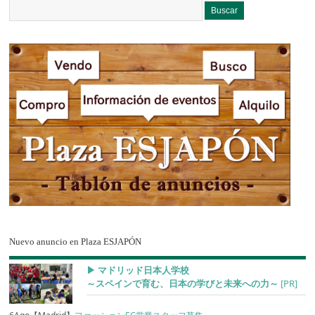
Nuevo anuncio en Plaza ESJAPÓN
▶︎ マドリッド日本人学校
～スペインで育む、日本の学びと未来への力～
[PR]