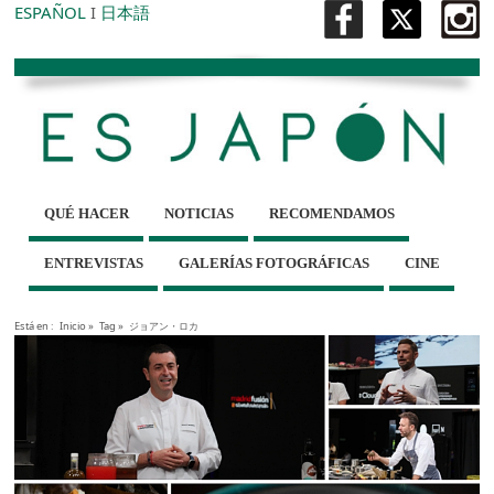
ESPAÑOL
I
日本語
QUÉ HACER
NOTICIAS
RECOMENDAMOS
ENTREVISTAS
GALERÍAS FOTOGRÁFICAS
CINE
Está en :
Inicio
»
Tag »
ジョアン・ロカ