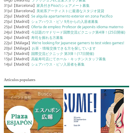
6Ago【Madrid】
ファッションEC営業スタッフ募集
31Jul【Barcelona】
家具付きPisoのシェアメート募集
31Jul【Barcelona】
美術系アーティストに最適なスタジオ賃貸
25Jul【Madrid】
Se alquila apartamento exterior en zona Pacifico
25Jul【Madrid】
シェアハウス・ピソ 9月からの入居者募集
25Jul【Madrid】
Oferta de empleo: Profesor de japonés idioma materno
24Jul【Madrid】
今話題のマドリード国際交流ピクニック第4弾！(25日開催)
24Jul【Madrid】
寿司を握れる方募集
22Jul【Málaga】
We’re looking for Japanese gamers to test video games!
20Jul【Málaga】
お茶・情報交換できる方を探しています
17Jul【Madrid】
国際交流ピクニック 第3弾！(17日開催)
15Jul【Madrid】
高級寿司店にてホール・キッチンスタッフ募集
14Jul【Madrid】
シェアハウス・ピソ入居者を募集
Artículos populares