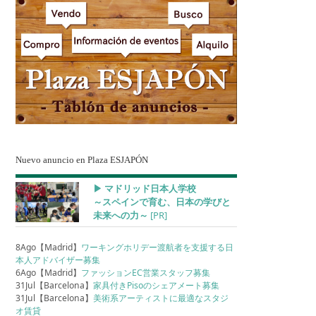
Nuevo anuncio en Plaza ESJAPÓN
▶︎ マドリッド日本人学校
～スペインで育む、日本の学びと
未来への力～
[PR]
8Ago【Madrid】
ワーキングホリデー渡航者を支援する日
本人アドバイザー募集
6Ago【Madrid】
ファッションEC営業スタッフ募集
31Jul【Barcelona】
家具付きPisoのシェアメート募集
31Jul【Barcelona】
美術系アーティストに最適なスタジ
オ賃貸