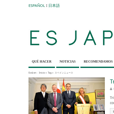
ESPAÑOL
I
日本語
QUÉ HACER
NOTICIAS
RECOMENDAMOS
Está en :
Inicio
»
Tag »
スペインニュース
T
Tr
co