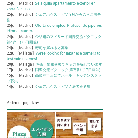
25Jul【Madrid】
Se alquila apartamento exterior en
zona Pacifico
25Jul【Madrid】
シェアハウス・ピソ 9月からの入居者募
集
25Jul【Madrid】
Oferta de empleo: Profesor de japonés
idioma materno
24Jul【Madrid】
今話題のマドリード国際交流ピクニック
第4弾！(25日開催)
24Jul【Madrid】
寿司を握れる方募集
22Jul【Málaga】
We’re looking for Japanese gamers to
test video games!
20Jul【Málaga】
お茶・情報交換できる方を探しています
17Jul【Madrid】
国際交流ピクニック 第3弾！(17日開催)
15Jul【Madrid】
高級寿司店にてホール・キッチンスタッ
フ募集
14Jul【Madrid】
シェアハウス・ピソ入居者を募集
Artículos populares