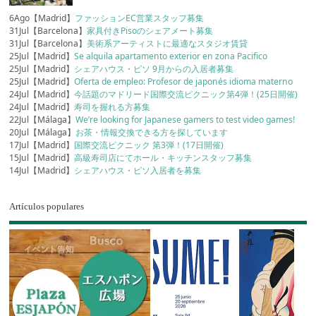
6Ago【Madrid】
ファッションEC営業スタッフ募集
31Jul【Barcelona】
家具付きPisoのシェアメート募集
31Jul【Barcelona】
美術系アーティストに最適なスタジオ賃貸
25Jul【Madrid】
Se alquila apartamento exterior en zona Pacifico
25Jul【Madrid】
シェアハウス・ピソ 9月からの入居者募集
25Jul【Madrid】
Oferta de empleo: Profesor de japonés idioma materno
24Jul【Madrid】
今話題のマドリード国際交流ピクニック第4弾！(25日開催)
24Jul【Madrid】
寿司を握れる方募集
22Jul【Málaga】
We’re looking for Japanese gamers to test video games!
20Jul【Málaga】
お茶・情報交換できる方を探しています
17Jul【Madrid】
国際交流ピクニック 第3弾！(17日開催)
15Jul【Madrid】
高級寿司店にてホール・キッチンスタッフ募集
14Jul【Madrid】
シェアハウス・ピソ入居者を募集
Artículos populares