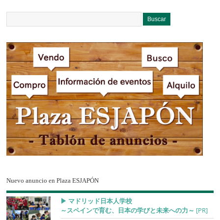
Nuevo anuncio en Plaza ESJAPÓN
▶︎ マドリッド日本人学校
～スペインで育む、日本の学びと未来への力～
[PR]