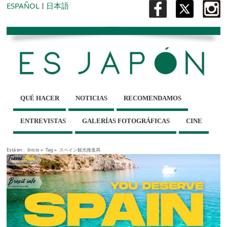
ESPAÑOL
I
日本語
QUÉ HACER
NOTICIAS
RECOMENDAMOS
ENTREVISTAS
GALERÍAS FOTOGRÁFICAS
CINE
Está en :
Inicio
»
Tag »
スペイン観光推進局