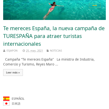
Te mereces España, la nueva campaña de
TURESPAÑA para atraer turistas
internacionales
ESJAPON
25, may, 2021
NOTICIAS
Campaña “Te mereces España” La ministra de Industria,
Comercio y Turismo, Reyes Maro ...
Leer más »
ESPAÑOL
日本語