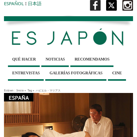
ESPAÑOL
I
日本語
QUÉ HACER
NOTICIAS
RECOMENDAMOS
ENTREVISTAS
GALERÍAS FOTOGRÁFICAS
CINE
Está en :
Inicio
»
Tag »
ハビエル・マリアス