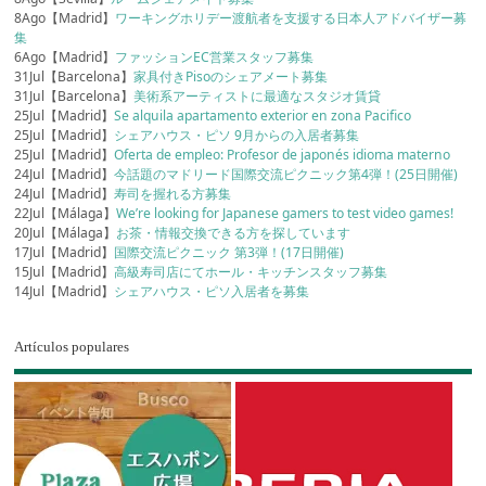
8Ago【Madrid】
ワーキングホリデー渡航者を支援する日本人アドバイザー募
集
6Ago【Madrid】
ファッションEC営業スタッフ募集
31Jul【Barcelona】
家具付きPisoのシェアメート募集
31Jul【Barcelona】
美術系アーティストに最適なスタジオ賃貸
25Jul【Madrid】
Se alquila apartamento exterior en zona Pacifico
25Jul【Madrid】
シェアハウス・ピソ 9月からの入居者募集
25Jul【Madrid】
Oferta de empleo: Profesor de japonés idioma materno
24Jul【Madrid】
今話題のマドリード国際交流ピクニック第4弾！(25日開催)
24Jul【Madrid】
寿司を握れる方募集
22Jul【Málaga】
We’re looking for Japanese gamers to test video games!
20Jul【Málaga】
お茶・情報交換できる方を探しています
17Jul【Madrid】
国際交流ピクニック 第3弾！(17日開催)
15Jul【Madrid】
高級寿司店にてホール・キッチンスタッフ募集
14Jul【Madrid】
シェアハウス・ピソ入居者を募集
Artículos populares