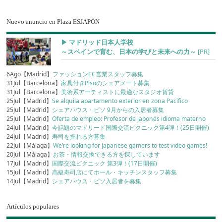
Nuevo anuncio en Plaza ESJAPÓN
▶︎ マドリッド日本人学校
～スペインで育む、日本の学びと未来への力～
[PR]
6Ago【Madrid】
ファッションEC営業スタッフ募集
31Jul【Barcelona】
家具付きPisoのシェアメート募集
31Jul【Barcelona】
美術系アーティストに最適なスタジオ賃貸
25Jul【Madrid】
Se alquila apartamento exterior en zona Pacifico
25Jul【Madrid】
シェアハウス・ピソ 9月からの入居者募集
25Jul【Madrid】
Oferta de empleo: Profesor de japonés idioma materno
24Jul【Madrid】
今話題のマドリード国際交流ピクニック第4弾！(25日開催)
24Jul【Madrid】
寿司を握れる方募集
22Jul【Málaga】
We’re looking for Japanese gamers to test video games!
20Jul【Málaga】
お茶・情報交換できる方を探しています
17Jul【Madrid】
国際交流ピクニック 第3弾！(17日開催)
15Jul【Madrid】
高級寿司店にてホール・キッチンスタッフ募集
14Jul【Madrid】
シェアハウス・ピソ入居者を募集
Artículos populares