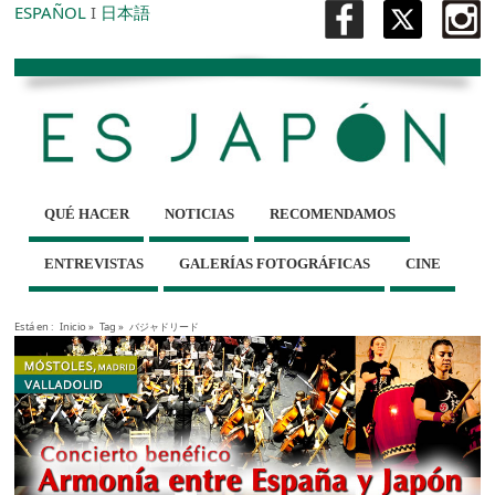
ESPAÑOL
I
日本語
QUÉ HACER
NOTICIAS
RECOMENDAMOS
ENTREVISTAS
GALERÍAS FOTOGRÁFICAS
CINE
Está en :
Inicio
»
Tag »
バジャドリード