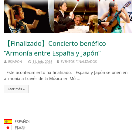
【Finalizado】Concierto benéfico
“Armonía entre España y Japón”
ESJAPON
11, feb, 2015
EVENTOS FINALIZADOS
Este acontecimiento ha finalizado. España y Japón se unen en
armonía a través de la Música en Mó ...
Leer más »
ESPAÑOL
日本語