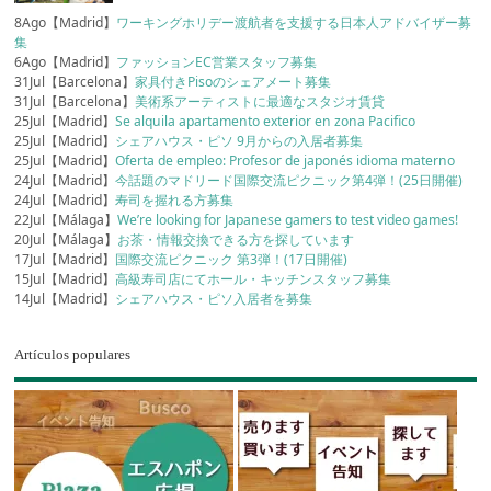
8Ago【Madrid】
ワーキングホリデー渡航者を支援する日本人アドバイザー募
集
6Ago【Madrid】
ファッションEC営業スタッフ募集
31Jul【Barcelona】
家具付きPisoのシェアメート募集
31Jul【Barcelona】
美術系アーティストに最適なスタジオ賃貸
25Jul【Madrid】
Se alquila apartamento exterior en zona Pacifico
25Jul【Madrid】
シェアハウス・ピソ 9月からの入居者募集
25Jul【Madrid】
Oferta de empleo: Profesor de japonés idioma materno
24Jul【Madrid】
今話題のマドリード国際交流ピクニック第4弾！(25日開催)
24Jul【Madrid】
寿司を握れる方募集
22Jul【Málaga】
We’re looking for Japanese gamers to test video games!
20Jul【Málaga】
お茶・情報交換できる方を探しています
17Jul【Madrid】
国際交流ピクニック 第3弾！(17日開催)
15Jul【Madrid】
高級寿司店にてホール・キッチンスタッフ募集
14Jul【Madrid】
シェアハウス・ピソ入居者を募集
Artículos populares