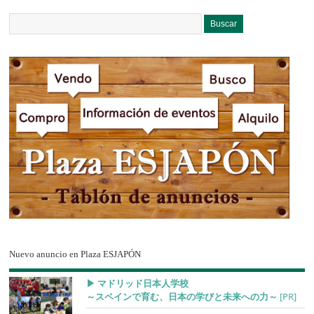
Nuevo anuncio en Plaza ESJAPÓN
▶︎ マドリッド日本人学校
～スペインで育む、日本の学びと未来への力～
[PR]