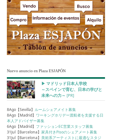
Nuevo anuncio en Plaza ESJAPÓN
▶︎ マドリッド日本人学校
～スペインで育む、日本の学びと
未来への力～
[PR]
8Ago【Sevilla】
ルームシェアメイト募集
8Ago【Madrid】
ワーキングホリデー渡航者を支援する日
本人アドバイザー募集
6Ago【Madrid】
ファッションEC営業スタッフ募集
31Jul【Barcelona】
家具付きPisoのシェアメート募集
31Jul【Barcelona】
美術系アーティストに最適なスタジ