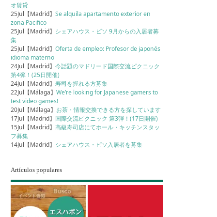
オ賃貸
25Jul【Madrid】
Se alquila apartamento exterior en
zona Pacifico
25Jul【Madrid】
シェアハウス・ピソ 9月からの入居者募
集
25Jul【Madrid】
Oferta de empleo: Profesor de japonés
idioma materno
24Jul【Madrid】
今話題のマドリード国際交流ピクニック
第4弾！(25日開催)
24Jul【Madrid】
寿司を握れる方募集
22Jul【Málaga】
We’re looking for Japanese gamers to
test video games!
20Jul【Málaga】
お茶・情報交換できる方を探しています
17Jul【Madrid】
国際交流ピクニック 第3弾！(17日開催)
15Jul【Madrid】
高級寿司店にてホール・キッチンスタッ
フ募集
14Jul【Madrid】
シェアハウス・ピソ入居者を募集
Artículos populares