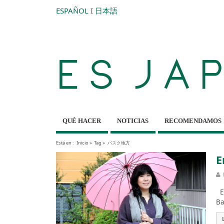
ESPAÑOL
I
日本語
QUÉ HACER
NOTICIAS
RECOMENDAMOS
Está en :
Inicio
»
Tag »
バスク地方
E
ES
Ba