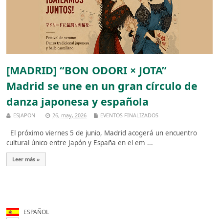
[MADRID] “BON ODORI × JOTA”
Madrid se une en un gran círculo de
danza japonesa y española
ESJAPON
26, may, 2026
EVENTOS FINALIZADOS
El próximo viernes 5 de junio, Madrid acogerá un encuentro
cultural único entre Japón y España en el em ...
Leer más »
ESPAÑOL