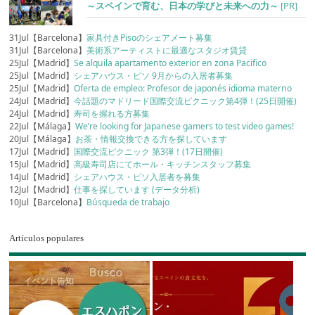
～スペインで育む、日本の学びと未来への力～
[PR]
31Jul【Barcelona】
家具付きPisoのシェアメート募集
31Jul【Barcelona】
美術系アーティストに最適なスタジオ賃貸
25Jul【Madrid】
Se alquila apartamento exterior en zona Pacifico
25Jul【Madrid】
シェアハウス・ピソ 9月からの入居者募集
25Jul【Madrid】
Oferta de empleo: Profesor de japonés idioma materno
24Jul【Madrid】
今話題のマドリード国際交流ピクニック第4弾！(25日開催)
24Jul【Madrid】
寿司を握れる方募集
22Jul【Málaga】
We’re looking for Japanese gamers to test video games!
20Jul【Málaga】
お茶・情報交換できる方を探しています
17Jul【Madrid】
国際交流ピクニック 第3弾！(17日開催)
15Jul【Madrid】
高級寿司店にてホール・キッチンスタッフ募集
14Jul【Madrid】
シェアハウス・ピソ入居者を募集
12Jul【Madrid】
仕事を探しています (データ分析)
10Jul【Barcelona】
Búsqueda de trabajo
Artículos populares