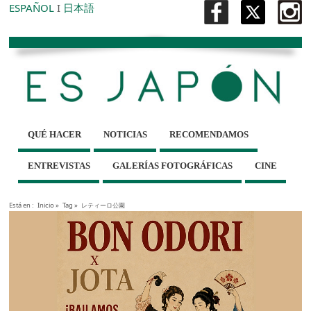
ESPAÑOL
I
日本語
QUÉ HACER
NOTICIAS
RECOMENDAMOS
ENTREVISTAS
GALERÍAS FOTOGRÁFICAS
CINE
Está en :
Inicio
»
Tag »
レティーロ公園