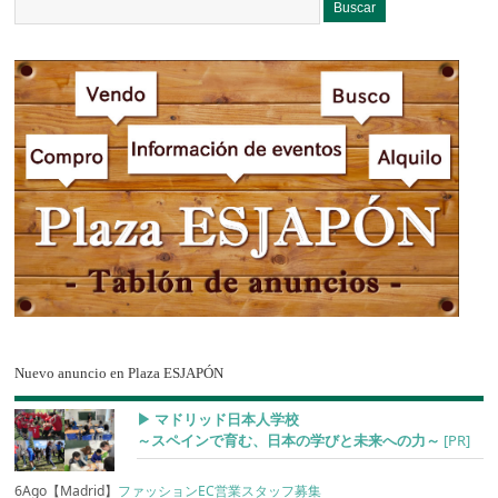
Nuevo anuncio en Plaza ESJAPÓN
▶︎ マドリッド日本人学校
～スペインで育む、日本の学びと未来への力～
[PR]
6Ago【Madrid】
ファッションEC営業スタッフ募集