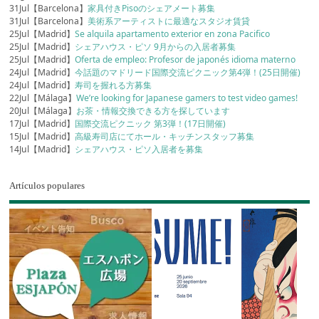
31Jul【Barcelona】
家具付きPisoのシェアメート募集
31Jul【Barcelona】
美術系アーティストに最適なスタジオ賃貸
25Jul【Madrid】
Se alquila apartamento exterior en zona Pacifico
25Jul【Madrid】
シェアハウス・ピソ 9月からの入居者募集
25Jul【Madrid】
Oferta de empleo: Profesor de japonés idioma materno
24Jul【Madrid】
今話題のマドリード国際交流ピクニック第4弾！(25日開催)
24Jul【Madrid】
寿司を握れる方募集
22Jul【Málaga】
We’re looking for Japanese gamers to test video games!
20Jul【Málaga】
お茶・情報交換できる方を探しています
17Jul【Madrid】
国際交流ピクニック 第3弾！(17日開催)
15Jul【Madrid】
高級寿司店にてホール・キッチンスタッフ募集
14Jul【Madrid】
シェアハウス・ピソ入居者を募集
Artículos populares