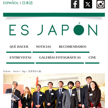
ESPAÑOL
I
日本語
QUÉ HACER
NOTICIAS
RECOMENDAMOS
ENTREVISTAS
GALERÍAS FOTOGRÁFICAS
CINE
Está en :
Inicio
»
Tag »
世界青年の船