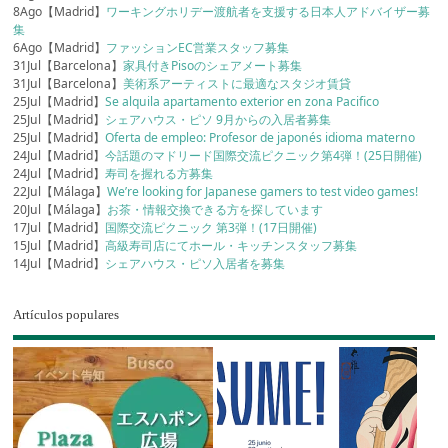
8Ago【Madrid】
ワーキングホリデー渡航者を支援する日本人アドバイザー募
集
6Ago【Madrid】
ファッションEC営業スタッフ募集
31Jul【Barcelona】
家具付きPisoのシェアメート募集
31Jul【Barcelona】
美術系アーティストに最適なスタジオ賃貸
25Jul【Madrid】
Se alquila apartamento exterior en zona Pacifico
25Jul【Madrid】
シェアハウス・ピソ 9月からの入居者募集
25Jul【Madrid】
Oferta de empleo: Profesor de japonés idioma materno
24Jul【Madrid】
今話題のマドリード国際交流ピクニック第4弾！(25日開催)
24Jul【Madrid】
寿司を握れる方募集
22Jul【Málaga】
We’re looking for Japanese gamers to test video games!
20Jul【Málaga】
お茶・情報交換できる方を探しています
17Jul【Madrid】
国際交流ピクニック 第3弾！(17日開催)
15Jul【Madrid】
高級寿司店にてホール・キッチンスタッフ募集
14Jul【Madrid】
シェアハウス・ピソ入居者を募集
Artículos populares