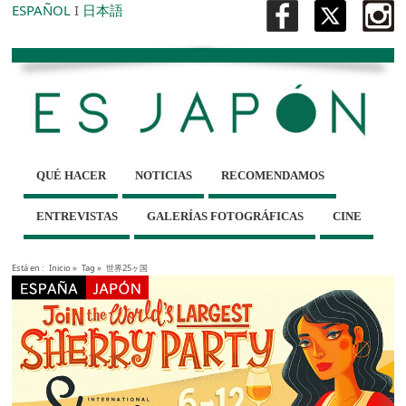
ESPAÑOL
I
日本語
QUÉ HACER
NOTICIAS
RECOMENDAMOS
ENTREVISTAS
GALERÍAS FOTOGRÁFICAS
CINE
Está en :
Inicio
»
Tag »
世界25ヶ国