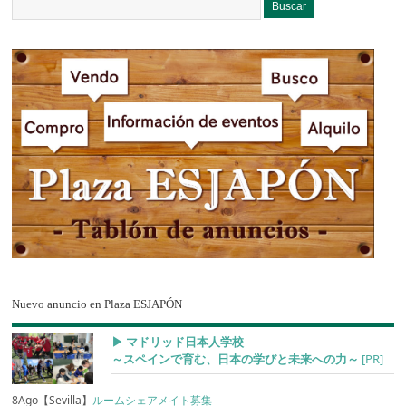
Nuevo anuncio en Plaza ESJAPÓN
▶︎ マドリッド日本人学校
～スペインで育む、日本の学びと未来への力～
[PR]
8Ago【Sevilla】
ルームシェアメイト募集