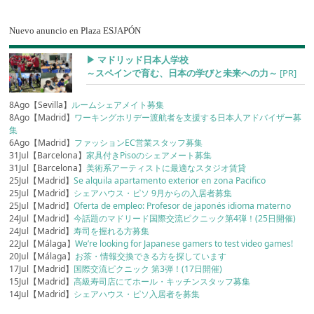
Nuevo anuncio en Plaza ESJAPÓN
▶︎ マドリッド日本人学校
～スペインで育む、日本の学びと未来への力～
[PR]
8Ago【Sevilla】
ルームシェアメイト募集
8Ago【Madrid】
ワーキングホリデー渡航者を支援する日本人アドバイザー募
集
6Ago【Madrid】
ファッションEC営業スタッフ募集
31Jul【Barcelona】
家具付きPisoのシェアメート募集
31Jul【Barcelona】
美術系アーティストに最適なスタジオ賃貸
25Jul【Madrid】
Se alquila apartamento exterior en zona Pacifico
25Jul【Madrid】
シェアハウス・ピソ 9月からの入居者募集
25Jul【Madrid】
Oferta de empleo: Profesor de japonés idioma materno
24Jul【Madrid】
今話題のマドリード国際交流ピクニック第4弾！(25日開催)
24Jul【Madrid】
寿司を握れる方募集
22Jul【Málaga】
We’re looking for Japanese gamers to test video games!
20Jul【Málaga】
お茶・情報交換できる方を探しています
17Jul【Madrid】
国際交流ピクニック 第3弾！(17日開催)
15Jul【Madrid】
高級寿司店にてホール・キッチンスタッフ募集
14Jul【Madrid】
シェアハウス・ピソ入居者を募集