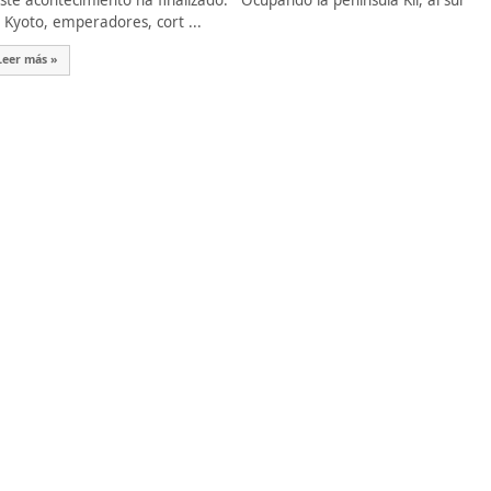
te acontecimiento ha finalizado. Ocupando la península Kii, al sur
 Kyoto, emperadores, cort ...
Leer más »