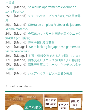
オ賃貸
25Jul【Madrid】
Se alquila apartamento exterior en
zona Pacifico
25Jul【Madrid】
シェアハウス・ピソ 9月からの入居者募
集
25Jul【Madrid】
Oferta de empleo: Profesor de japonés
idioma materno
24Jul【Madrid】
今話題のマドリード国際交流ピクニック
第4弾！(25日開催)
24Jul【Madrid】
寿司を握れる方募集
22Jul【Málaga】
We’re looking for Japanese gamers to
test video games!
20Jul【Málaga】
お茶・情報交換できる方を探しています
17Jul【Madrid】
国際交流ピクニック 第3弾！(17日開催)
15Jul【Madrid】
高級寿司店にてホール・キッチンスタッ
フ募集
14Jul【Madrid】
シェアハウス・ピソ入居者を募集
Artículos populares