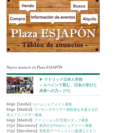
Nuevo anuncio en Plaza ESJAPÓN
▶︎ マドリッド日本人学校
～スペインで育む、日本の学びと
未来への力～
[PR]
8Ago【Sevilla】
ルームシェアメイト募集
8Ago【Madrid】
ワーキングホリデー渡航者を支援する日
本人アドバイザー募集
6Ago【Madrid】
ファッションEC営業スタッフ募集
31Jul【Barcelona】
家具付きPisoのシェアメート募集
31Jul【Barcelona】
美術系アーティストに最適なスタジ