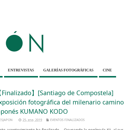
ENTREVISTAS
GALERÍAS FOTOGRÁFICAS
CINE
Finalizado】[Santiago de Compostela]
xposición fotográfica del milenario camino
aponés KUMANO KODO
ESJAPON
25, ene, 2019
EVENTOS FINALIZADOS