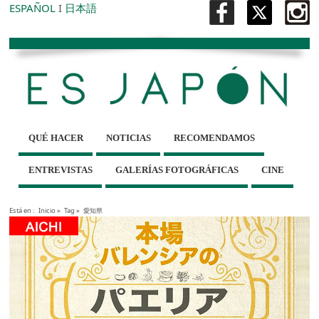
ESPAÑOL
I
日本語
QUÉ HACER
NOTICIAS
RECOMENDAMOS
ENTREVISTAS
GALERÍAS FOTOGRÁFICAS
CINE
Está en :
Inicio
»
Tag »
愛知県