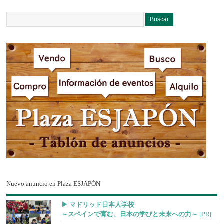
Nuevo anuncio en Plaza ESJAPÓN
▶︎ マドリッド日本人学校
～スペインで育む、日本の学びと未来への力～
[PR]