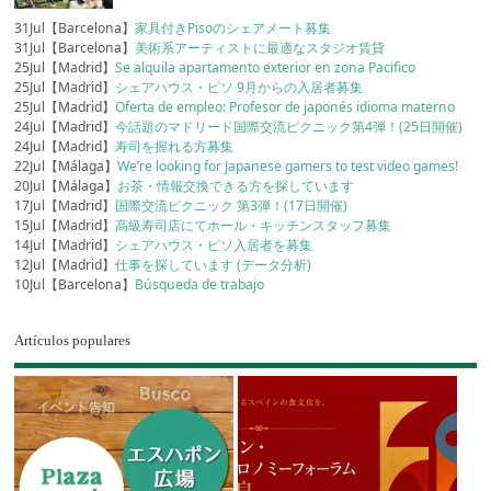
31Jul【Barcelona】
家具付きPisoのシェアメート募集
31Jul【Barcelona】
美術系アーティストに最適なスタジオ賃貸
25Jul【Madrid】
Se alquila apartamento exterior en zona Pacifico
25Jul【Madrid】
シェアハウス・ピソ 9月からの入居者募集
25Jul【Madrid】
Oferta de empleo: Profesor de japonés idioma materno
24Jul【Madrid】
今話題のマドリード国際交流ピクニック第4弾！(25日開催)
24Jul【Madrid】
寿司を握れる方募集
22Jul【Málaga】
We’re looking for Japanese gamers to test video games!
20Jul【Málaga】
お茶・情報交換できる方を探しています
17Jul【Madrid】
国際交流ピクニック 第3弾！(17日開催)
15Jul【Madrid】
高級寿司店にてホール・キッチンスタッフ募集
14Jul【Madrid】
シェアハウス・ピソ入居者を募集
12Jul【Madrid】
仕事を探しています (データ分析)
10Jul【Barcelona】
Búsqueda de trabajo
Artículos populares