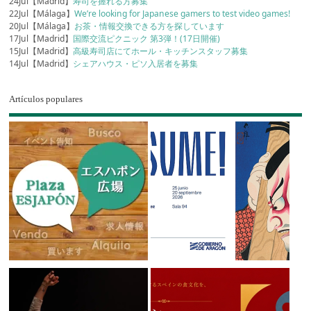
24Jul【Madrid】
寿司を握れる方募集
22Jul【Málaga】
We’re looking for Japanese gamers to test video games!
20Jul【Málaga】
お茶・情報交換できる方を探しています
17Jul【Madrid】
国際交流ピクニック 第3弾！(17日開催)
15Jul【Madrid】
高級寿司店にてホール・キッチンスタッフ募集
14Jul【Madrid】
シェアハウス・ピソ入居者を募集
Artículos populares