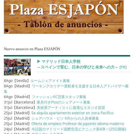
Nuevo anuncio en Plaza ESJAPÓN
▶︎ マドリッド日本人学校
～スペインで育む、日本の学びと未来への力～
[PR]
8Ago【Sevilla】
ルームシェアメイト募集
8Ago【Madrid】
ワーキングホリデー渡航者を支援する日本人アドバイザー募
集
6Ago【Madrid】
ファッションEC営業スタッフ募集
31Jul【Barcelona】
家具付きPisoのシェアメート募集
31Jul【Barcelona】
美術系アーティストに最適なスタジオ賃貸
25Jul【Madrid】
Se alquila apartamento exterior en zona Pacifico
25Jul【Madrid】
シェアハウス・ピソ 9月からの入居者募集
25Jul【Madrid】
Oferta de empleo: Profesor de japonés idioma materno
24Jul【Madrid】
今話題のマドリード国際交流ピクニック第4弾！(25日開催)