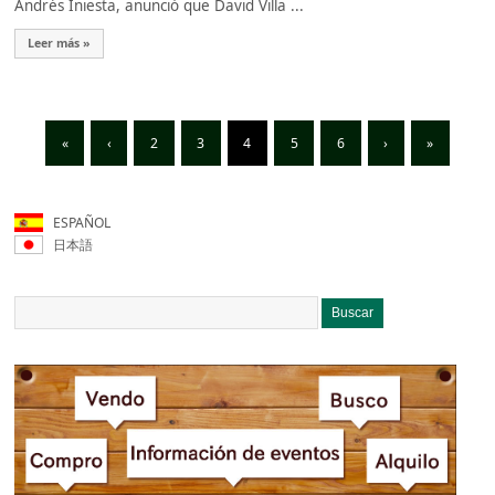
Andrés Iniesta, anunció que David Villa ...
Leer más »
«
‹
2
3
4
5
6
›
»
ESPAÑOL
日本語