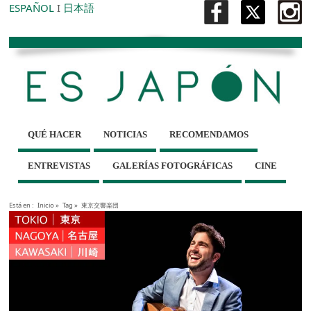
ESPAÑOL
I
日本語
QUÉ HACER
NOTICIAS
RECOMENDAMOS
ENTREVISTAS
GALERÍAS FOTOGRÁFICAS
CINE
Está en :
Inicio
»
Tag »
東京交響楽団