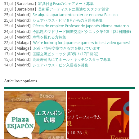
31Jul【Barcelona】
家具付きPisoのシェアメート募集
31Jul【Barcelona】
美術系アーティストに最適なスタジオ賃貸
25Jul【Madrid】
Se alquila apartamento exterior en zona Pacifico
25Jul【Madrid】
シェアハウス・ピソ 9月からの入居者募集
25Jul【Madrid】
Oferta de empleo: Profesor de japonés idioma materno
24Jul【Madrid】
今話題のマドリード国際交流ピクニック第4弾！(25日開催)
24Jul【Madrid】
寿司を握れる方募集
22Jul【Málaga】
We’re looking for Japanese gamers to test video games!
20Jul【Málaga】
お茶・情報交換できる方を探しています
17Jul【Madrid】
国際交流ピクニック 第3弾！(17日開催)
15Jul【Madrid】
高級寿司店にてホール・キッチンスタッフ募集
14Jul【Madrid】
シェアハウス・ピソ入居者を募集
Artículos populares