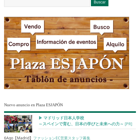
Nuevo anuncio en Plaza ESJAPÓN
▶︎ マドリッド日本人学校
～スペインで育む、日本の学びと未来への力～
[PR]
6Ago【Madrid】
ファッションEC営業スタッフ募集