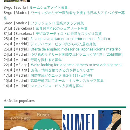
8Ago【Sevilla】
ルームシェアメイト募集
8Ago【Madrid】
ワーキングホリデー渡航者を支援する日本人アドバイザー募
集
6Ago【Madrid】
ファッションEC営業スタッフ募集
31Jul【Barcelona】
家具付きPisoのシェアメート募集
31Jul【Barcelona】
美術系アーティストに最適なスタジオ賃貸
25Jul【Madrid】
Se alquila apartamento exterior en zona Pacifico
25Jul【Madrid】
シェアハウス・ピソ 9月からの入居者募集
25Jul【Madrid】
Oferta de empleo: Profesor de japonés idioma materno
24Jul【Madrid】
今話題のマドリード国際交流ピクニック第4弾！(25日開催)
24Jul【Madrid】
寿司を握れる方募集
22Jul【Málaga】
We’re looking for Japanese gamers to test video games!
20Jul【Málaga】
お茶・情報交換できる方を探しています
17Jul【Madrid】
国際交流ピクニック 第3弾！(17日開催)
15Jul【Madrid】
高級寿司店にてホール・キッチンスタッフ募集
14Jul【Madrid】
シェアハウス・ピソ入居者を募集
Artículos populares