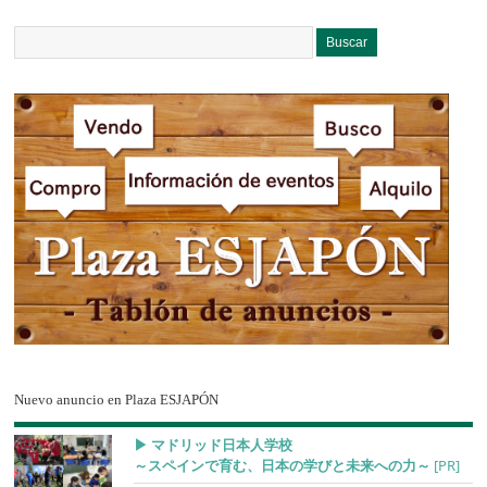
Nuevo anuncio en Plaza ESJAPÓN
▶︎ マドリッド日本人学校
～スペインで育む、日本の学びと未来への力～
[PR]