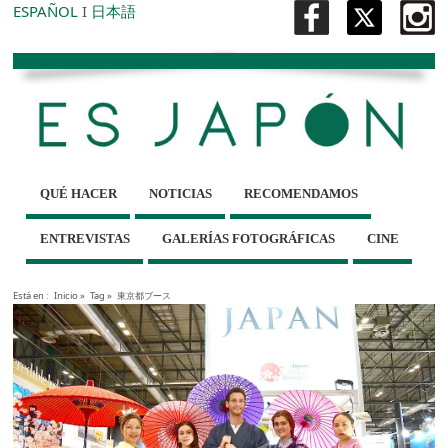
ESPAÑOL
I
日本語
QUÉ HACER
NOTICIAS
RECOMENDAMOS
ENTREVISTAS
GALERÍAS FOTOGRÁFICAS
CINE
Está en :
Inicio
»
Tag »
東京都ブース