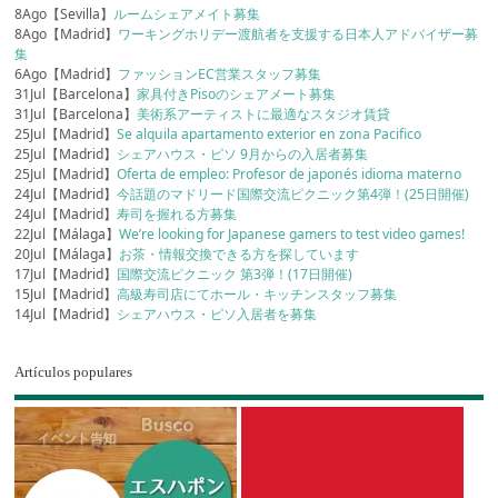
8Ago【Sevilla】
ルームシェアメイト募集
8Ago【Madrid】
ワーキングホリデー渡航者を支援する日本人アドバイザー募
集
6Ago【Madrid】
ファッションEC営業スタッフ募集
31Jul【Barcelona】
家具付きPisoのシェアメート募集
31Jul【Barcelona】
美術系アーティストに最適なスタジオ賃貸
25Jul【Madrid】
Se alquila apartamento exterior en zona Pacifico
25Jul【Madrid】
シェアハウス・ピソ 9月からの入居者募集
25Jul【Madrid】
Oferta de empleo: Profesor de japonés idioma materno
24Jul【Madrid】
今話題のマドリード国際交流ピクニック第4弾！(25日開催)
24Jul【Madrid】
寿司を握れる方募集
22Jul【Málaga】
We’re looking for Japanese gamers to test video games!
20Jul【Málaga】
お茶・情報交換できる方を探しています
17Jul【Madrid】
国際交流ピクニック 第3弾！(17日開催)
15Jul【Madrid】
高級寿司店にてホール・キッチンスタッフ募集
14Jul【Madrid】
シェアハウス・ピソ入居者を募集
Artículos populares