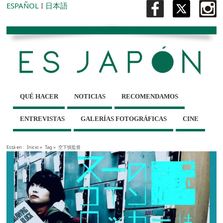
ESPAÑOL
I
日本語
QUÉ HACER
NOTICIAS
RECOMENDAMOS
ENTREVISTAS
GALERÍAS FOTOGRÁFICAS
CINE
Está en :
Inicio
»
Tag »
空下慎監督