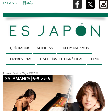
ESPAÑOL
I
日本語
QUÉ HACER
NOTICIAS
RECOMENDAMOS
ENTREVISTAS
GALERÍAS FOTOGRÁFICAS
CINE
Está en :
Inicio
»
Tag »
西澤安澄