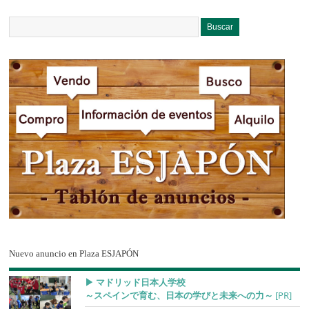
Nuevo anuncio en Plaza ESJAPÓN
▶︎ マドリッド日本人学校
～スペインで育む、日本の学びと未来への力～
[PR]