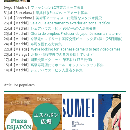
6Ago【Madrid】
ファッションEC営業スタッフ募集
31Jul【Barcelona】
家具付きPisoのシェアメート募集
31Jul【Barcelona】
美術系アーティストに最適なスタジオ賃貸
25Jul【Madrid】
Se alquila apartamento exterior en zona Pacifico
25Jul【Madrid】
シェアハウス・ピソ 9月からの入居者募集
25Jul【Madrid】
Oferta de empleo: Profesor de japonés idioma materno
24Jul【Madrid】
今話題のマドリード国際交流ピクニック第4弾！(25日開催)
24Jul【Madrid】
寿司を握れる方募集
22Jul【Málaga】
We’re looking for Japanese gamers to test video games!
20Jul【Málaga】
お茶・情報交換できる方を探しています
17Jul【Madrid】
国際交流ピクニック 第3弾！(17日開催)
15Jul【Madrid】
高級寿司店にてホール・キッチンスタッフ募集
14Jul【Madrid】
シェアハウス・ピソ入居者を募集
Artículos populares