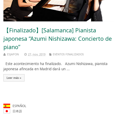
【Finalizado】[Salamanca] Pianista
japonesa “Azumi Nishizawa: Concierto de
piano”
ESJAPON
27, nov, 2019
EVENTOS FINALIZADOS
Este acontecimiento ha finalizado. Azumi Nishizawa, pianista
japonesa afincada en Madrid dará un ...
Leer más »
ESPAÑOL
日本語