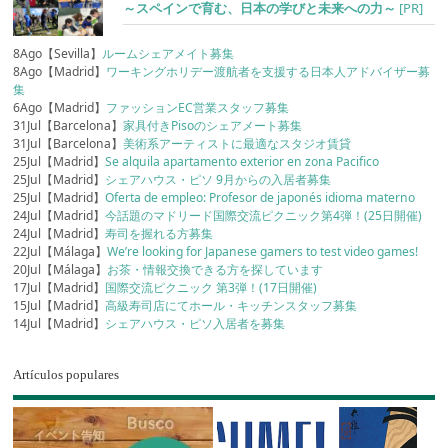
～スペインで育む、日本の学びと未来への力～
[PR]
8Ago【Sevilla】
ルームシェアメイト募集
8Ago【Madrid】
ワーキングホリデー渡航者を支援する日本人アドバイザー募
集
6Ago【Madrid】
ファッションEC営業スタッフ募集
31Jul【Barcelona】
家具付きPisoのシェアメート募集
31Jul【Barcelona】
美術系アーティストに最適なスタジオ賃貸
25Jul【Madrid】
Se alquila apartamento exterior en zona Pacifico
25Jul【Madrid】
シェアハウス・ピソ 9月からの入居者募集
25Jul【Madrid】
Oferta de empleo: Profesor de japonés idioma materno
24Jul【Madrid】
今話題のマドリード国際交流ピクニック第4弾！(25日開催)
24Jul【Madrid】
寿司を握れる方募集
22Jul【Málaga】
We’re looking for Japanese gamers to test video games!
20Jul【Málaga】
お茶・情報交換できる方を探しています
17Jul【Madrid】
国際交流ピクニック 第3弾！(17日開催)
15Jul【Madrid】
高級寿司店にてホール・キッチンスタッフ募集
14Jul【Madrid】
シェアハウス・ピソ入居者を募集
Artículos populares