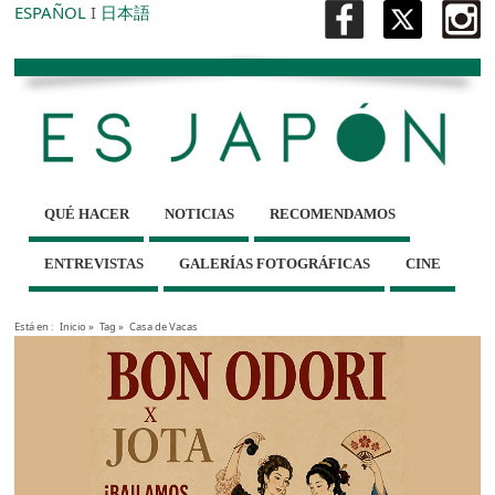
ESPAÑOL
I
日本語
QUÉ HACER
NOTICIAS
RECOMENDAMOS
ENTREVISTAS
GALERÍAS FOTOGRÁFICAS
CINE
Está en :
Inicio
»
Tag »
Casa de Vacas